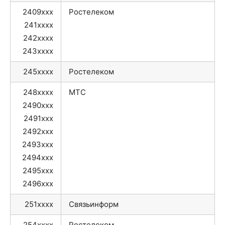
2409xxx
Ростелеком
241xxxx
242xxxx
243xxxx
245xxxx
Ростелеком
248xxxx
МТС
2490xxx
2491xxx
2492xxx
2493xxx
2494xxx
2495xxx
2496xxx
251xxxx
Связьинформ
254xxxx
Ростелеком