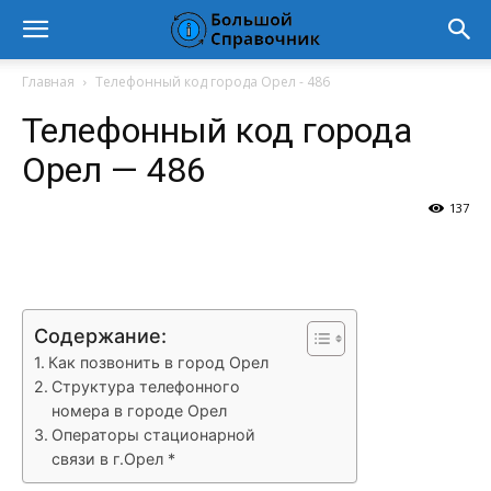
Главная
Телефонный код города Орел - 486
Телефонный код города
Орел — 486
137
VK
Telegram
WhatsApp
Vi
Содержание:
Как позвонить в город Орел
Структура телефонного
номера в городе Орел
Операторы стационарной
связи в г.Орел *