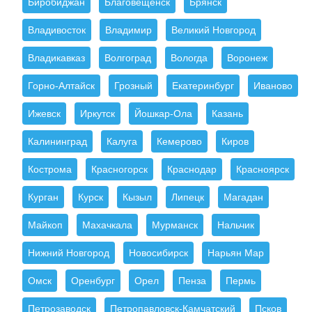
Биробиджан
Благовещенск
Брянск
Владивосток
Владимир
Великий Новгород
Владикавказ
Волгоград
Вологда
Воронеж
Горно-Алтайск
Грозный
Екатеринбург
Иваново
Ижевск
Иркутск
Йошкар-Ола
Казань
Калининград
Калуга
Кемерово
Киров
Кострома
Красногорск
Краснодар
Красноярск
Курган
Курск
Кызыл
Липецк
Магадан
Майкоп
Махачкала
Мурманск
Нальчик
Нижний Новгород
Новосибирск
Нарьян Мар
Омск
Оренбург
Орел
Пенза
Пермь
Петрозаводск
Петропавловск-Камчатский
Псков