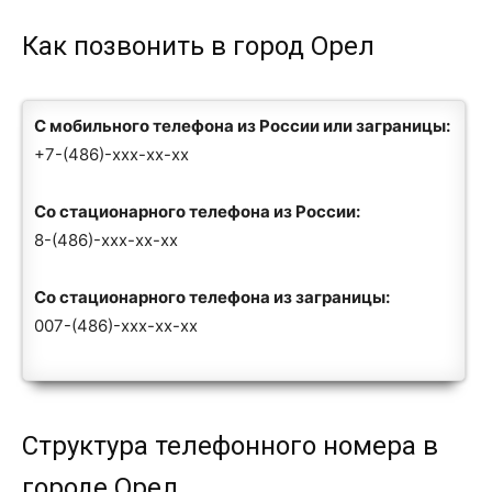
Как позвонить в город Орел
С мобильного телефона из России или заграницы:
+7-(486)-xxx-xx-xx
Со стационарного телефона из России:
8-(486)-xxx-xx-xx
Со стационарного телефона из заграницы:
007-(486)-xxx-xx-xx
Структура телефонного номера в
городе Орел