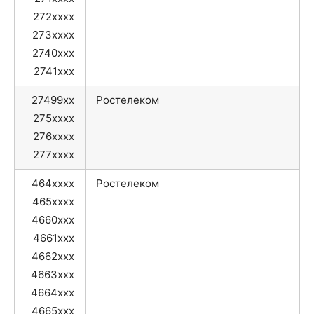
272xxxx
273xxxx
2740xxx
2741xxx
27499xx
Ростелеком
275xxxx
276xxxx
277xxxx
464xxxx
Ростелеком
465xxxx
4660xxx
4661xxx
4662xxx
4663xxx
4664xxx
4665xxx