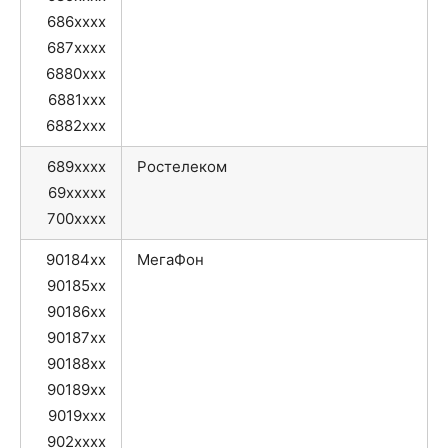
686xxxx
687xxxx
6880xxx
6881xxx
6882xxx
689xxxx
Ростелеком
69xxxxx
700xxxx
90184xx
МегаФон
90185xx
90186xx
90187xx
90188xx
90189xx
9019xxx
902xxxx