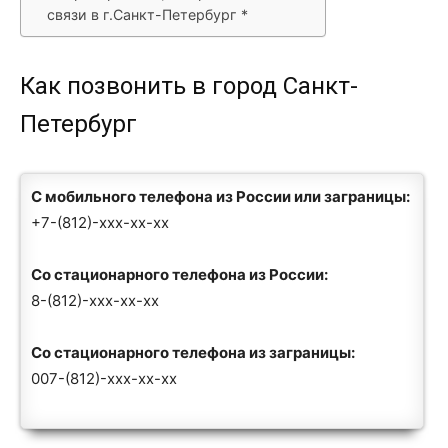
связи в г.Санкт-Петербург *
Как позвонить в город Санкт-
Петербург
С мобильного телефона из России или заграницы:
+7-(812)-xxx-xx-xx
Со стационарного телефона из России:
8-(812)-xxx-xx-xx
Со стационарного телефона из заграницы:
007-(812)-xxx-xx-xx