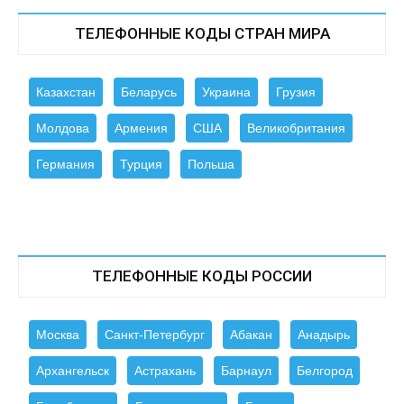
ТЕЛЕФОННЫЕ КОДЫ СТРАН МИРА
Казахстан
Беларусь
Украина
Грузия
Молдова
Армения
США
Великобритания
Германия
Турция
Польша
ТЕЛЕФОННЫЕ КОДЫ РОССИИ
Москва
Санкт-Петербург
Абакан
Анадырь
Архангельск
Астрахань
Барнаул
Белгород