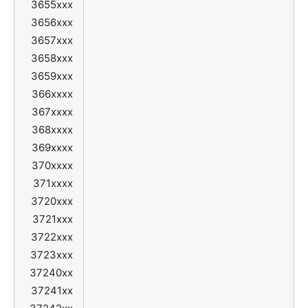
3655xxx
3656xxx
3657xxx
3658xxx
3659xxx
366xxxx
367xxxx
368xxxx
369xxxx
370xxxx
371xxxx
3720xxx
3721xxx
3722xxx
3723xxx
37240xx
37241xx