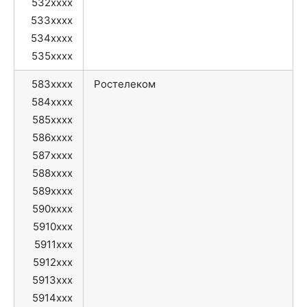
532xxxx
533xxxx
534xxxx
535xxxx
583xxxx
Ростелеком
584xxxx
585xxxx
586xxxx
587xxxx
588xxxx
589xxxx
590xxxx
5910xxx
5911xxx
5912xxx
5913xxx
5914xxx