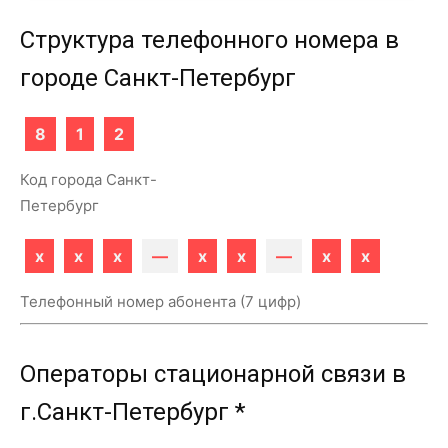
Структура телефонного номера в
городе Санкт-Петербург
8
1
2
Код города Санкт-
Петербург
x
x
x
—
x
x
—
x
x
Телефонный номер абонента (7 цифр)
Операторы стационарной связи в
г.Санкт-Петербург *