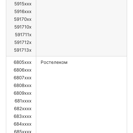
5915xxx
5916xxx
59170xx
591710x
591711x
591712x
591713x
6805xxx
Ростелеком
6806xxx
6807xxx
6808xxx
6809xxx
681xxxx
682xxxx
683xxxx
684xxxx
685xxxx