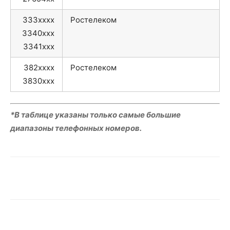
333xxxx
Ростелеком
3340xxx
3341xxx
382xxxx
Ростелеком
3830xxx
*В таблице указаны только самые большие
диапазоны телефонных номеров.
VK
Telegram
WhatsApp