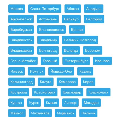
Москва
Санкт-Петербург
Абакан
Анадырь
Архангельск
Астрахань
Барнаул
Белгород
Биробиджан
Благовещенск
Брянск
Владивосток
Владимир
Великий Новгород
Владикавказ
Волгоград
Вологда
Воронеж
Горно-Алтайск
Грозный
Екатеринбург
Иваново
Ижевск
Иркутск
Йошкар-Ола
Казань
Калининград
Калуга
Кемерово
Киров
Кострома
Красногорск
Краснодар
Красноярск
Курган
Курск
Кызыл
Липецк
Магадан
Майкоп
Махачкала
Мурманск
Нальчик