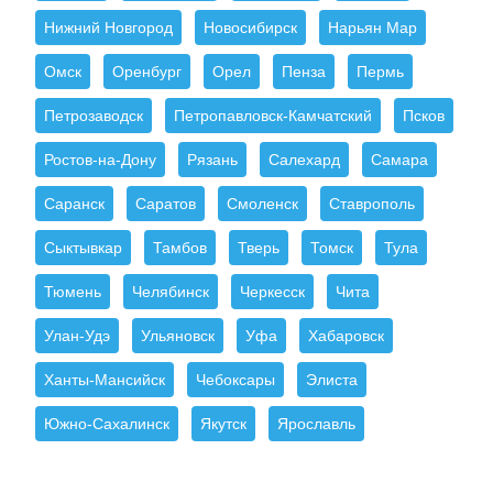
Нижний Новгород
Новосибирск
Нарьян Мар
Омск
Оренбург
Орел
Пенза
Пермь
Петрозаводск
Петропавловск-Камчатский
Псков
Ростов-на-Дону
Рязань
Салехард
Самара
Саранск
Саратов
Смоленск
Ставрополь
Сыктывкар
Тамбов
Тверь
Томск
Тула
Тюмень
Челябинск
Черкесск
Чита
Улан-Удэ
Ульяновск
Уфа
Хабаровск
Ханты-Мансийск
Чебоксары
Элиста
Южно-Сахалинск
Якутск
Ярославль