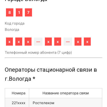
8
1
7
Код города
Вологда
x
x
x
—
x
x
—
x
x
Телефонный номер абонента (7 цифр)
Операторы стационарной связи в
г.Вологда *
Номера
Название оператора связи
221xxxx
Ростелеком