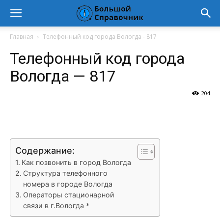
Главная
Телефонный код города Вологда - 817
Телефонный код города
Вологда — 817
204
VK
Telegram
WhatsApp
Vi
Содержание:
Как позвонить в город Вологда
Структура телефонного
номера в городе Вологда
Операторы стационарной
связи в г.Вологда *