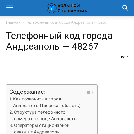
Главная
Телефонный код города Андреаполь - 48267
Телефонный код города
Андреаполь — 48267
7
VK
Telegram
WhatsApp
Vi
Содержание:
Как позвонить в город
Андреаполь (Тверская область)
Структура телефонного
номера в городе Андреаполь
Операторы стационарной
связи в г.Андреаполь