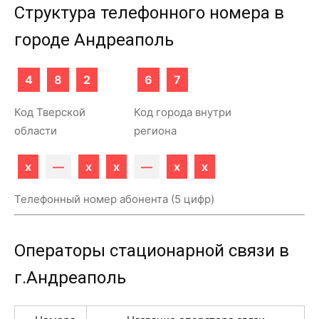
Структура телефонного номера в
городе Андреаполь
4
8
2
6
7
Код Тверской
Код города внутри
области
региона
x
—
x
x
—
x
x
Телефонный номер абонента (5 цифр)
Операторы стационарной связи в
г.Андреаполь