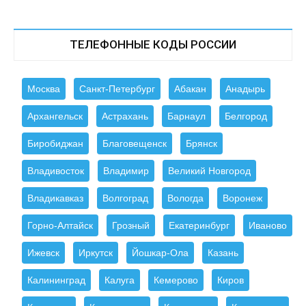
ТЕЛЕФОННЫЕ КОДЫ РОССИИ
Москва
Санкт-Петербург
Абакан
Анадырь
Архангельск
Астрахань
Барнаул
Белгород
Биробиджан
Благовещенск
Брянск
Владивосток
Владимир
Великий Новгород
Владикавказ
Волгоград
Вологда
Воронеж
Горно-Алтайск
Грозный
Екатеринбург
Иваново
Ижевск
Иркутск
Йошкар-Ола
Казань
Калининград
Калуга
Кемерово
Киров