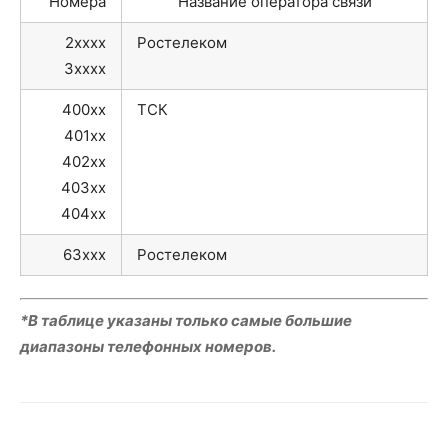
Номера
Название оператора связи
2xxxx
Ростелеком
3xxxx
400xx
ТСК
401xx
402xx
403xx
404xx
63xxx
Ростелеком
*В таблице указаны только самые большие
диапазоны телефонных номеров.
VK
Telegram
WhatsApp