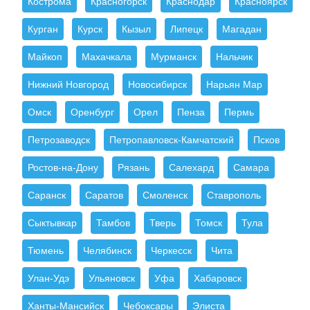
Кострома
Красногорск
Краснодар
Красноярск
Курган
Курск
Кызыл
Липецк
Магадан
Майкоп
Махачкала
Мурманск
Нальчик
Нижний Новгород
Новосибирск
Нарьян Мар
Омск
Оренбург
Орел
Пенза
Пермь
Петрозаводск
Петропавловск-Камчатский
Псков
Ростов-на-Дону
Рязань
Салехард
Самара
Саранск
Саратов
Смоленск
Ставрополь
Сыктывкар
Тамбов
Тверь
Томск
Тула
Тюмень
Челябинск
Черкесск
Чита
Улан-Удэ
Ульяновск
Уфа
Хабаровск
Ханты-Мансийск
Чебоксары
Элиста