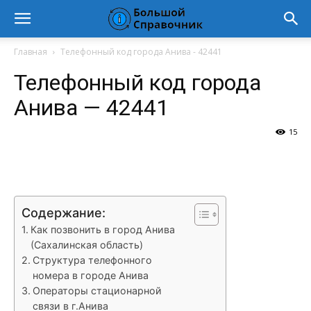
Главная
Телефонный код города Анива - 42441
Телефонный код города
Анива — 42441
15
VK
Telegram
WhatsApp
Vi
Содержание:
Как позвонить в город Анива
(Сахалинская область)
Структура телефонного
номера в городе Анива
Операторы стационарной
связи в г.Анива