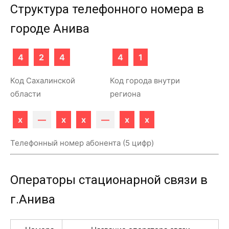
Структура телефонного номера в
городе Анива
4
2
4
4
1
Код Сахалинской
Код города внутри
области
региона
x
—
x
x
—
x
x
Телефонный номер абонента (5 цифр)
Операторы стационарной связи в
г.Анива