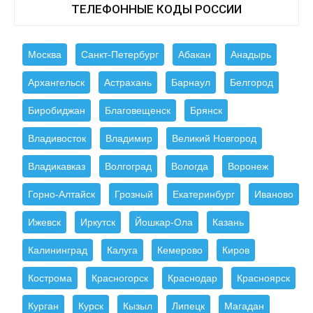
ТЕЛЕФОННЫЕ КОДЫ РОССИИ
Москва
Санкт-Петербург
Абакан
Анадырь
Архангельск
Астрахань
Барнаул
Белгород
Биробиджан
Благовещенск
Брянск
Владивосток
Владимир
Великий Новгород
Владикавказ
Волгоград
Вологда
Воронеж
Горно-Алтайск
Грозный
Екатеринбург
Иваново
Ижевск
Иркутск
Йошкар-Ола
Казань
Калининград
Калуга
Кемерово
Киров
Кострома
Красногорск
Краснодар
Красноярск
Курган
Курск
Кызыл
Липецк
Магадан