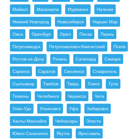
Майкоп
Махачкала
Мурманск
Нальчик
Нижний Новгород
Новосибирск
Нарьян Мар
Омск
Оренбург
Орел
Пенза
Пермь
Петрозаводск
Петропавловск-Камчатский
Псков
Ростов-на-Дону
Рязань
Салехард
Самара
Саранск
Саратов
Смоленск
Ставрополь
Сыктывкар
Тамбов
Тверь
Томск
Тула
Тюмень
Челябинск
Черкесск
Чита
Улан-Удэ
Ульяновск
Уфа
Хабаровск
Ханты-Мансийск
Чебоксары
Элиста
Южно-Сахалинск
Якутск
Ярославль