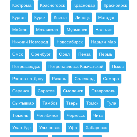
Кострома
Красногорск
Краснодар
Красноярск
Курган
Курск
Кызыл
Липецк
Магадан
Майкоп
Махачкала
Мурманск
Нальчик
Нижний Новгород
Новосибирск
Нарьян Мар
Омск
Оренбург
Орел
Пенза
Пермь
Петрозаводск
Петропавловск-Камчатский
Псков
Ростов-на-Дону
Рязань
Салехард
Самара
Саранск
Саратов
Смоленск
Ставрополь
Сыктывкар
Тамбов
Тверь
Томск
Тула
Тюмень
Челябинск
Черкесск
Чита
Улан-Удэ
Ульяновск
Уфа
Хабаровск