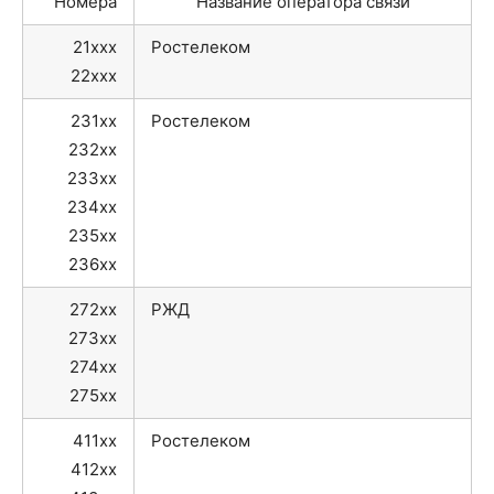
Номера
Название оператора связи
21xxx
Ростелеком
22xxx
231xx
Ростелеком
232xx
233xx
234xx
235xx
236xx
272xx
РЖД
273xx
274xx
275xx
411xx
Ростелеком
412xx