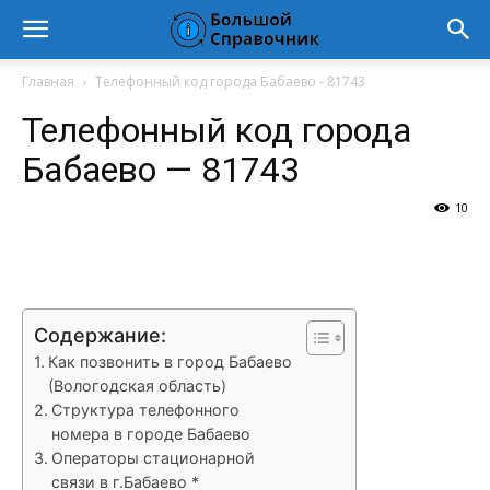
Главная
Телефонный код города Бабаево - 81743
Телефонный код города
Бабаево — 81743
10
VK
Telegram
WhatsApp
Vi
Содержание:
Как позвонить в город Бабаево
(Вологодская область)
Структура телефонного
номера в городе Бабаево
Операторы стационарной
связи в г.Бабаево *