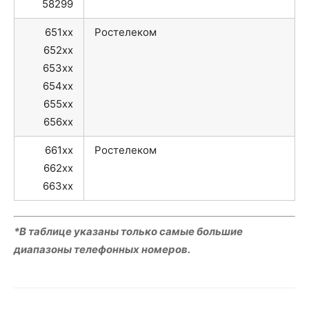
58299
651xx
Ростелеком
652xx
653xx
654xx
655xx
656xx
661xx
Ростелеком
662xx
663xx
*В таблице указаны только самые большие
диапазоны телефонных номеров.