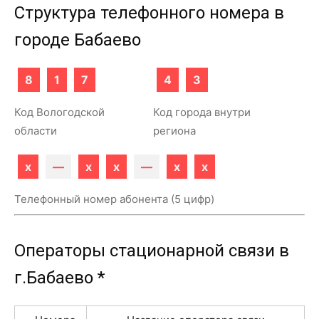
Структура телефонного номера в
городе Бабаево
8
1
7
4
3
Код Вологодской
Код города внутри
области
региона
x
—
x
x
—
x
x
Телефонный номер абонента (5 цифр)
Операторы стационарной связи в
г.Бабаево *