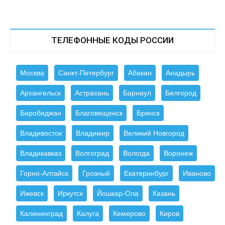
ТЕЛЕФОННЫЕ КОДЫ РОССИИ
Москва
Санкт-Петербург
Абакан
Анадырь
Архангельск
Астрахань
Барнаул
Белгород
Биробиджан
Благовещенск
Брянск
Владивосток
Владимир
Великий Новгород
Владикавказ
Волгоград
Вологда
Воронеж
Горно-Алтайск
Грозный
Екатеринбург
Иваново
Ижевск
Иркутск
Йошкар-Ола
Казань
Калининград
Калуга
Кемерово
Киров