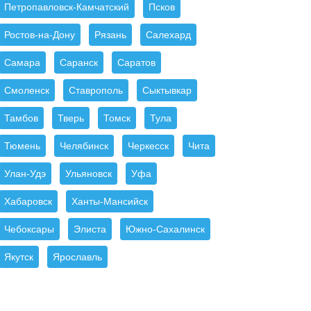
Петропавловск-Камчатский
Псков
Ростов-на-Дону
Рязань
Салехард
Самара
Саранск
Саратов
Смоленск
Ставрополь
Сыктывкар
Тамбов
Тверь
Томск
Тула
Тюмень
Челябинск
Черкесск
Чита
Улан-Удэ
Ульяновск
Уфа
Хабаровск
Ханты-Мансийск
Чебоксары
Элиста
Южно-Сахалинск
Якутск
Ярославль