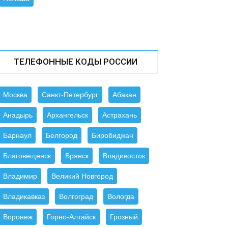
ТЕЛЕФОННЫЕ КОДЫ РОССИИ
Москва
Санкт-Петербург
Абакан
Анадырь
Архангельск
Астрахань
Барнаул
Белгород
Биробиджан
Благовещенск
Брянск
Владивосток
Владимир
Великий Новгород
Владикавказ
Волгоград
Вологда
Воронеж
Горно-Алтайск
Грозный