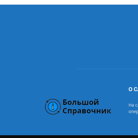
О 
На с
опе