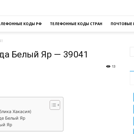
ЕЛЕФОННЫЕ КОДЫ РФ
ТЕЛЕФОННЫЕ КОДЫ СТРАН
ПОЧТОВЫЕ 
41
да Белый Яр — 39041
13
sApp
Facebook
Распечатать
блика Хакасия)
де Белый Яр
лый Яр