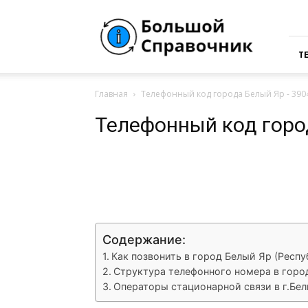
Большая
Справочная
России
Т
Главная
Телефонный код города Белый Яр - 390
Телефонный код горо
VK
Telegram
What
Содержание:
Как позвонить в город Белый Яр (Респу
Структура телефонного номера в горо
Операторы стационарной связи в г.Бе