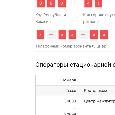
3
9
0
4
1
Код Республики
Код города внут
Хакасия
региона
x
—
x
x
—
x
x
Телефонный номер абонента (5 цифр)
Операторы стационарной с
Номера
2xxxx
Ростелеком
30000
Центр междугор
…
30099