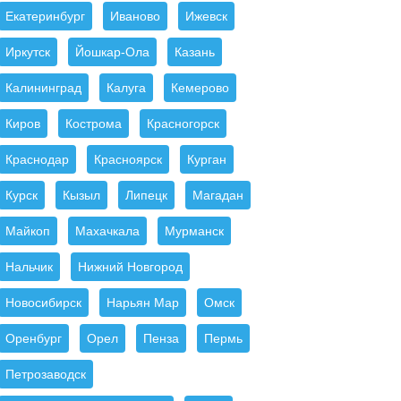
Екатеринбург
Иваново
Ижевск
Иркутск
Йошкар-Ола
Казань
Калининград
Калуга
Кемерово
Киров
Кострома
Красногорск
Краснодар
Красноярск
Курган
Курск
Кызыл
Липецк
Магадан
Майкоп
Махачкала
Мурманск
Нальчик
Нижний Новгород
Новосибирск
Нарьян Мар
Омск
Оренбург
Орел
Пенза
Пермь
Петрозаводск