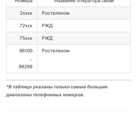
Номера
Название оператора связи
2xxxx
Ростелеком
72xxx
РЖД
75xxx
РЖД
96100
Ростелеком
…
96299
*В таблице указаны только самые большие
диапазоны телефонных номеров.
VK
Telegram
WhatsApp