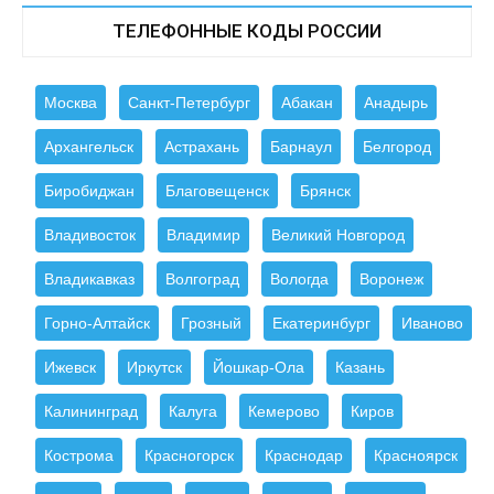
ТЕЛЕФОННЫЕ КОДЫ РОССИИ
Москва
Санкт-Петербург
Абакан
Анадырь
Архангельск
Астрахань
Барнаул
Белгород
Биробиджан
Благовещенск
Брянск
Владивосток
Владимир
Великий Новгород
Владикавказ
Волгоград
Вологда
Воронеж
Горно-Алтайск
Грозный
Екатеринбург
Иваново
Ижевск
Иркутск
Йошкар-Ола
Казань
Калининград
Калуга
Кемерово
Киров
Кострома
Красногорск
Краснодар
Красноярск