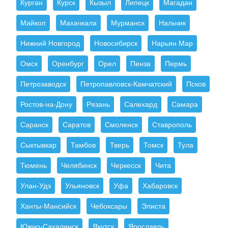
Курган
Курск
Кызыл
Липецк
Магадан
Майкоп
Махачкала
Мурманск
Нальчик
Нижний Новгород
Новосибирск
Нарьян Мар
Омск
Оренбург
Орел
Пенза
Пермь
Петрозаводск
Петропавловск-Камчатский
Псков
Ростов-на-Дону
Рязань
Салехард
Самара
Саранск
Саратов
Смоленск
Ставрополь
Сыктывкар
Тамбов
Тверь
Томск
Тула
Тюмень
Челябинск
Черкесск
Чита
Улан-Удэ
Ульяновск
Уфа
Хабаровск
Ханты-Мансийск
Чебоксары
Элиста
Южно-Сахалинск
Якутск
Ярославль