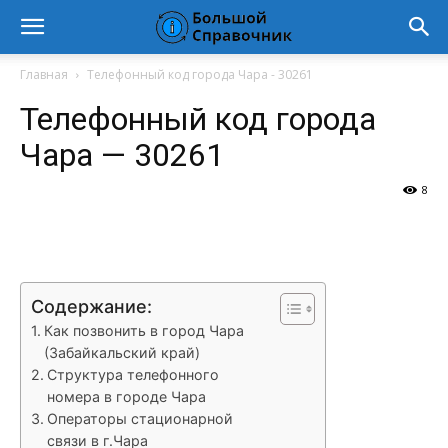
Главная
Телефонный код города Чара - 30261
Телефонный код города
Чара — 30261
8
VK
Telegram
WhatsApp
Vi
Содержание:
Как позвонить в город Чара
(Забайкальский край)
Структура телефонного
номера в городе Чара
Операторы стационарной
связи в г.Чара