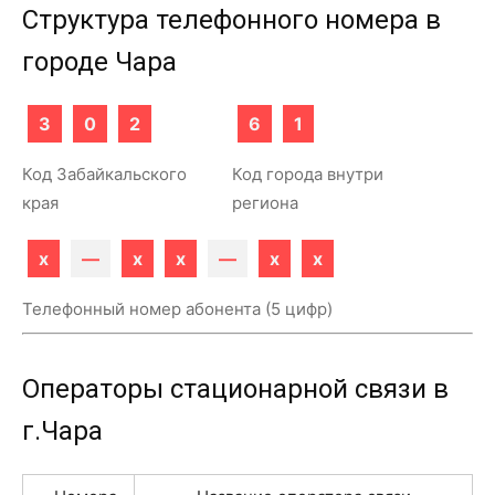
Структура телефонного номера в
городе Чара
3
0
2
6
1
Код Забайкальского
Код города внутри
края
региона
x
—
x
x
—
x
x
Телефонный номер абонента (5 цифр)
Операторы стационарной связи в
г.Чара