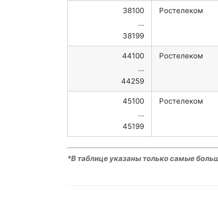
38100
Ростелеком
…
38199
44100
Ростелеком
…
44259
45100
Ростелеком
…
45199
*В таблице указаны только самые боль
VK
Telegram
W