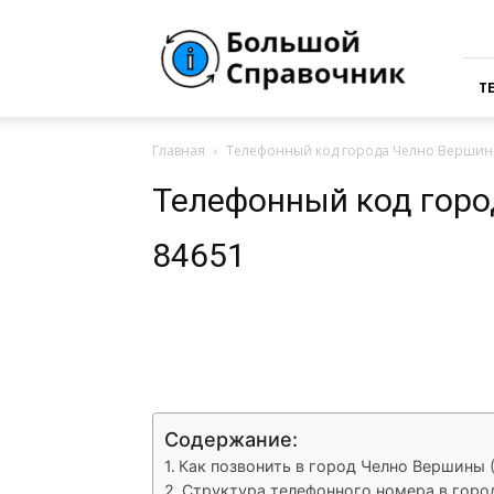
Большая
Справочная
России
Т
Главная
Телефонный код города Челно Вершины
Телефонный код гор
84651
VK
Telegram
What
Содержание:
Как позвонить в город Челно Вершины 
Структура телефонного номера в гор