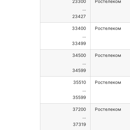
23300
Ростелеком
…
23427
33400
Ростелеком
…
33499
34500
Ростелеком
…
34599
35510
Ростелеком
…
35599
37200
Ростелеком
…
37319