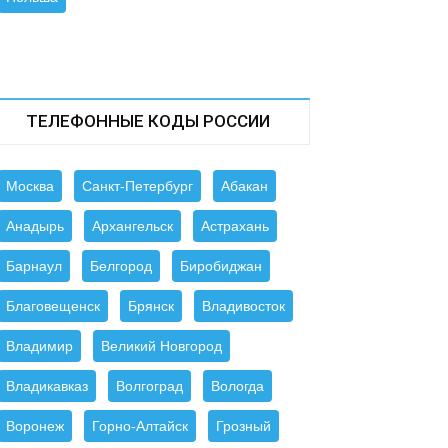
ТЕЛЕФОННЫЕ КОДЫ РОССИИ
Москва
Санкт-Петербург
Абакан
Анадырь
Архангельск
Астрахань
Барнаул
Белгород
Биробиджан
Благовещенск
Брянск
Владивосток
Владимир
Великий Новгород
Владикавказ
Волгоград
Вологда
Воронеж
Горно-Алтайск
Грозный