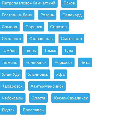
Петропавловск-Камчатский
Псков
Ростов-на-Дону
Рязань
Салехард
Самара
Саранск
Саратов
Смоленск
Ставрополь
Сыктывкар
Тамбов
Тверь
Томск
Тула
Тюмень
Челябинск
Черкесск
Чита
Улан-Удэ
Ульяновск
Уфа
Хабаровск
Ханты-Мансийск
Чебоксары
Элиста
Южно-Сахалинск
Якутск
Ярославль