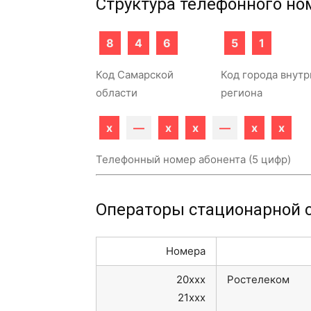
Структура телефонного но
8
4
6
5
1
Код Самарской
Код города внутр
области
региона
x
—
x
x
—
x
x
Телефонный номер абонента (5 цифр)
Операторы стационарной с
Номера
20xxx
Ростелеком
21xxx