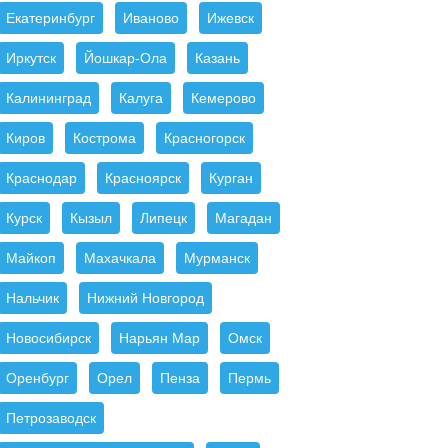
Екатеринбург
Иваново
Ижевск
Иркутск
Йошкар-Ола
Казань
Калининград
Калуга
Кемерово
Киров
Кострома
Красногорск
Краснодар
Красноярск
Курган
Курск
Кызыл
Липецк
Магадан
Майкоп
Махачкала
Мурманск
Нальчик
Нижний Новгород
Новосибирск
Нарьян Мар
Омск
Оренбург
Орел
Пенза
Пермь
Петрозаводск