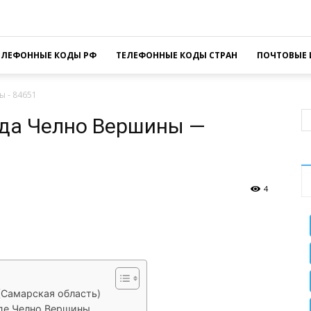
ЕЛЕФОННЫЕ КОДЫ РФ
ТЕЛЕФОННЫЕ КОДЫ СТРАН
ПОЧТОВЫЕ 
 - 84651
ода Челно Вершины —
4
sApp
Facebook
Распечатать
(Самарская область)
оде Челно Вершины