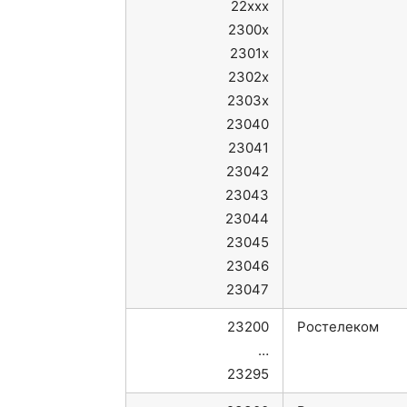
22xxx
2300x
2301x
2302x
2303x
23040
23041
23042
23043
23044
23045
23046
23047
23200
Ростелеком
…
23295