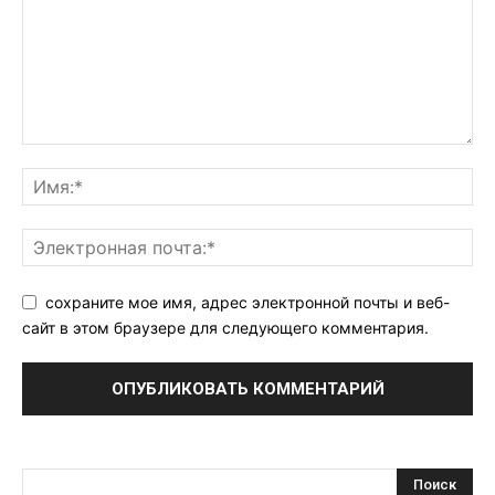
сохраните мое имя, адрес электронной почты и веб-
сайт в этом браузере для следующего комментария.