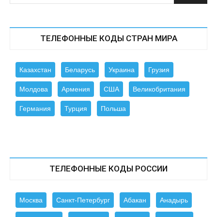
ТЕЛЕФОННЫЕ КОДЫ СТРАН МИРА
Казахстан
Беларусь
Украина
Грузия
Молдова
Армения
США
Великобритания
Германия
Турция
Польша
ТЕЛЕФОННЫЕ КОДЫ РОССИИ
Москва
Санкт-Петербург
Абакан
Анадырь