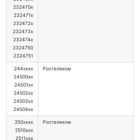
232470x
232471x
232472x
232473x
232474x
2324750
2324751
244xxxx
Ростелеком
24500xx
24501xx
24502xx
24503xx
24504xx
250xxxx
Ростелеком
2510xxx
2511xxx