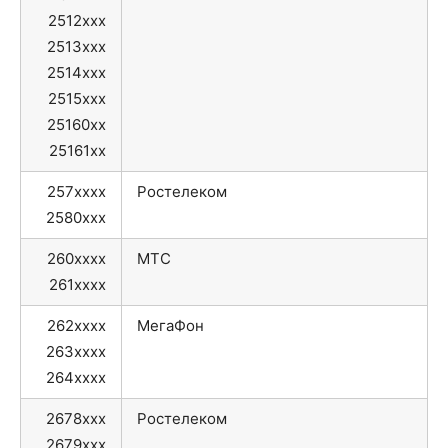
2512xxx
2513xxx
2514xxx
2515xxx
25160xx
25161xx
257xxxx
Ростелеком
2580xxx
260xxxx
МТС
261xxxx
262xxxx
МегаФон
263xxxx
264xxxx
2678xxx
Ростелеком
2679xxx