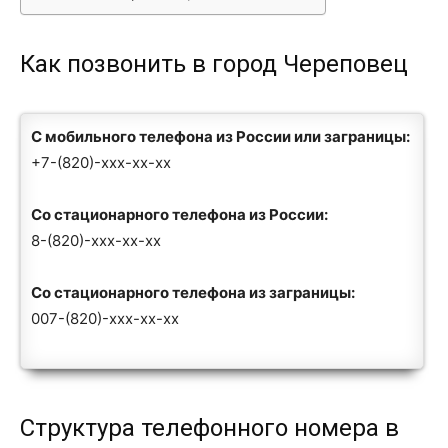
Как позвонить в город Череповец
С мобильного телефона из России или заграницы:
+7-(820)-xxx-xx-xx
Со стационарного телефона из России:
8-(820)-xxx-xx-xx
Со стационарного телефона из заграницы:
007-(820)-xxx-xx-xx
Структура телефонного номера в