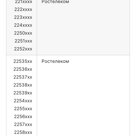
221xxxx
Ростелеком
222xxxx
223xxxx
224xxxx
2250xxx
2251xxx
2252xxx
22535xx
Ростелеком
22536xx
22537xx
22538xx
22539xx
2254xxx
2255xxx
2256xxx
2257xxx
2258xxx