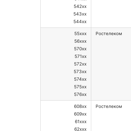
542xx
543xx
544xx
55xxx
Ростелеком
56xxx
570xx
571xx
572xx
573xx
574xx
575xx
576xx
608xx
Ростелеком
609xx
61xxx
62xxx