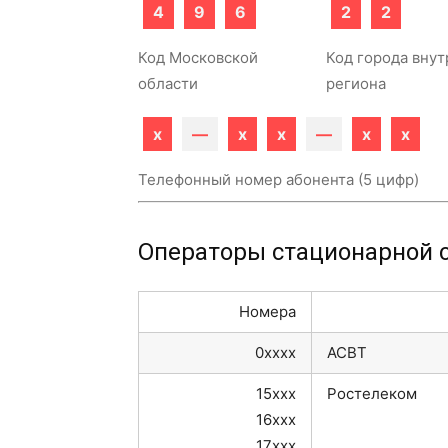
4
9
6
2
2
Код Московской
Код города внут
области
региона
x
—
x
x
—
x
x
Телефонный номер абонента (5 цифр)
Операторы стационарной с
Номера
0xxxx
АСВТ
15xxx
Ростелеком
16xxx
17xxx