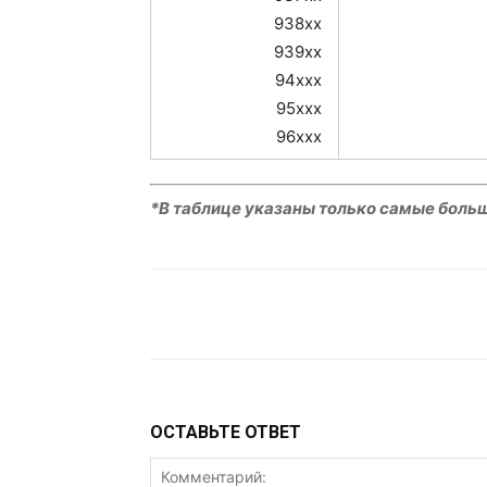
938xx
939xx
94xxx
95xxx
96xxx
*В таблице указаны только самые боль
VK
Telegram
W
ОСТАВЬТЕ ОТВЕТ