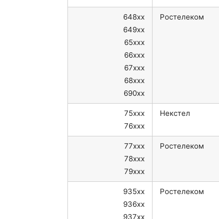
648xx
Ростелеком
649xx
65xxx
66xxx
67xxx
68xxx
690xx
75xxx
Некстел
76xxx
77xxx
Ростелеком
78xxx
79xxx
935xx
Ростелеком
936xx
937xx