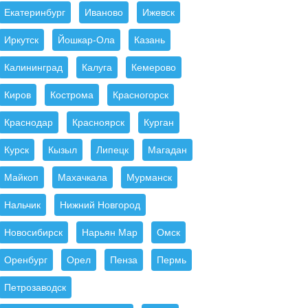
Екатеринбург
Иваново
Ижевск
Иркутск
Йошкар-Ола
Казань
Калининград
Калуга
Кемерово
Киров
Кострома
Красногорск
Краснодар
Красноярск
Курган
Курск
Кызыл
Липецк
Магадан
Майкоп
Махачкала
Мурманск
Нальчик
Нижний Новгород
Новосибирск
Нарьян Мар
Омск
Оренбург
Орел
Пенза
Пермь
Петрозаводск