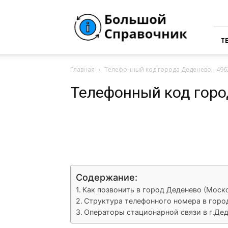
Большая
Справочная
России
Т
Главная
Телефонный код города Деденево - 496
Телефонный код горо
VK
Telegram
What
Содержание:
Как позвонить в город Деденево (Моск
Структура телефонного номера в горо
Операторы стационарной связи в г.Дед