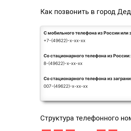
Как позвонить в город Де
С мобильного телефона из России или 
+7-(49622)-x-xx-xx
Со стационарного телефона из России:
8-(49622)-x-xx-xx
Со стационарного телефона из загран
007-(49622)-x-xx-xx
Структура телефонного но