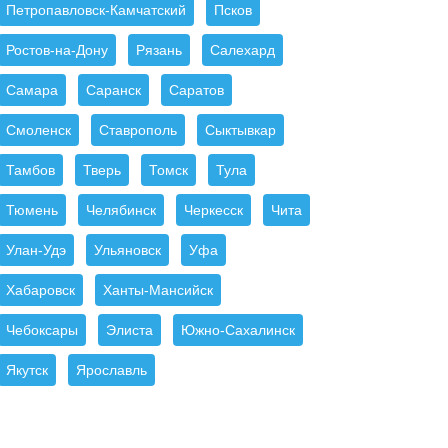
Петропавловск-Камчатский
Псков
Ростов-на-Дону
Рязань
Салехард
Самара
Саранск
Саратов
Смоленск
Ставрополь
Сыктывкар
Тамбов
Тверь
Томск
Тула
Тюмень
Челябинск
Черкесск
Чита
Улан-Удэ
Ульяновск
Уфа
Хабаровск
Ханты-Мансийск
Чебоксары
Элиста
Южно-Сахалинск
Якутск
Ярославль