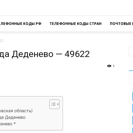
ЕЛЕФОННЫЕ КОДЫ РФ
ТЕЛЕФОННЫЕ КОДЫ СТРАН
ПОЧТОВЫЕ 
22
да Деденево — 49622
1
sApp
Facebook
Распечатать
овская область)
де Деденево
енево *