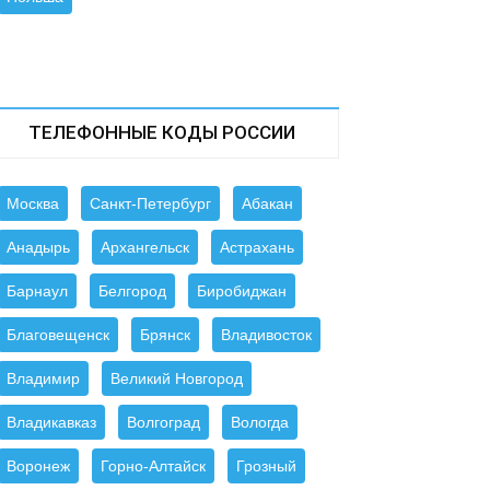
ТЕЛЕФОННЫЕ КОДЫ РОССИИ
Москва
Санкт-Петербург
Абакан
Анадырь
Архангельск
Астрахань
Барнаул
Белгород
Биробиджан
Благовещенск
Брянск
Владивосток
Владимир
Великий Новгород
Владикавказ
Волгоград
Вологда
Воронеж
Горно-Алтайск
Грозный