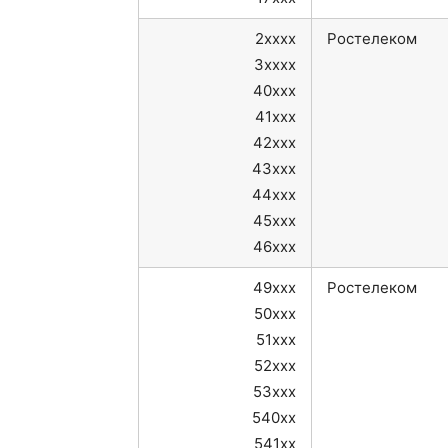
2xxxx
Ростелеком
3xxxx
40xxx
41xxx
42xxx
43xxx
44xxx
45xxx
46xxx
49xxx
Ростелеком
50xxx
51xxx
52xxx
53xxx
540xx
541xx