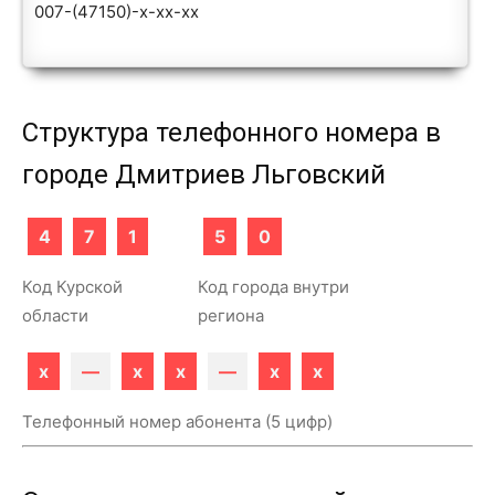
007-(47150)-x-xx-xx
Структура телефонного номера в
городе Дмитриев Льговский
4
7
1
5
0
Код Курской
Код города внутри
области
региона
x
—
x
x
—
x
x
Телефонный номер абонента (5 цифр)