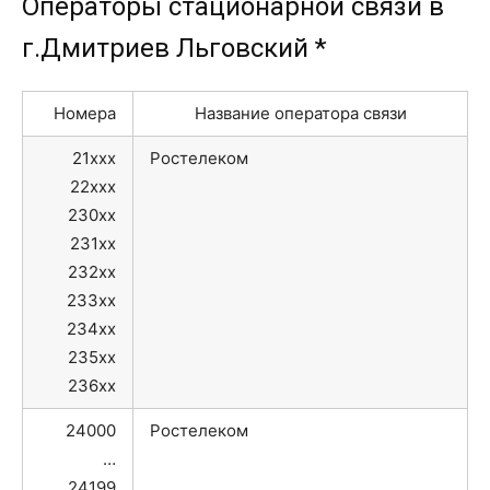
Операторы стационарной связи в
г.Дмитриев Льговский *
Номера
Название оператора связи
21xxx
Ростелеком
22xxx
230xx
231xx
232xx
233xx
234xx
235xx
236xx
24000
Ростелеком
…
24199