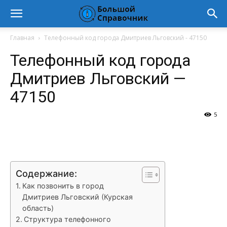
Главная
Телефонный код города Дмитриев Льговский - 47150
Телефонный код города
Дмитриев Льговский —
47150
5
VK
Telegram
WhatsApp
Vi
Содержание:
Как позвонить в город
Дмитриев Льговский (Курская
область)
Структура телефонного