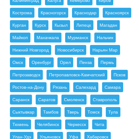
Калининград
Калуга
Кемерово
Киров
Кострома
Красногорск
Краснодар
Красноярск
Курган
Курск
Кызыл
Липецк
Магадан
Майкоп
Махачкала
Мурманск
Нальчик
Нижний Новгород
Новосибирск
Нарьян Мар
Омск
Оренбург
Орел
Пенза
Пермь
Петрозаводск
Петропавловск-Камчатский
Псков
Ростов-на-Дону
Рязань
Салехард
Самара
Саранск
Саратов
Смоленск
Ставрополь
Сыктывкар
Тамбов
Тверь
Томск
Тула
Тюмень
Челябинск
Черкесск
Чита
Улан-Удэ
Ульяновск
Уфа
Хабаровск