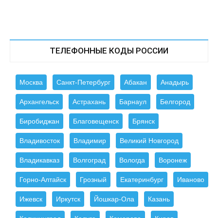
ТЕЛЕФОННЫЕ КОДЫ РОССИИ
Москва
Санкт-Петербург
Абакан
Анадырь
Архангельск
Астрахань
Барнаул
Белгород
Биробиджан
Благовещенск
Брянск
Владивосток
Владимир
Великий Новгород
Владикавказ
Волгоград
Вологда
Воронеж
Горно-Алтайск
Грозный
Екатеринбург
Иваново
Ижевск
Иркутск
Йошкар-Ола
Казань