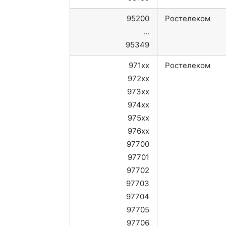
95200
Ростелеком
…
95349
971xx
Ростелеком
972xx
973xx
974xx
975xx
976xx
97700
97701
97702
97703
97704
97705
97706