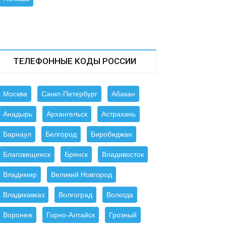
ТЕЛЕФОННЫЕ КОДЫ РОССИИ
Москва
Санкт-Петербург
Абакан
Анадырь
Архангельск
Астрахань
Барнаул
Белгород
Биробиджан
Благовещенск
Брянск
Владивосток
Владимир
Великий Новгород
Владикавказ
Волгоград
Вологда
Воронеж
Горно-Алтайск
Грозный