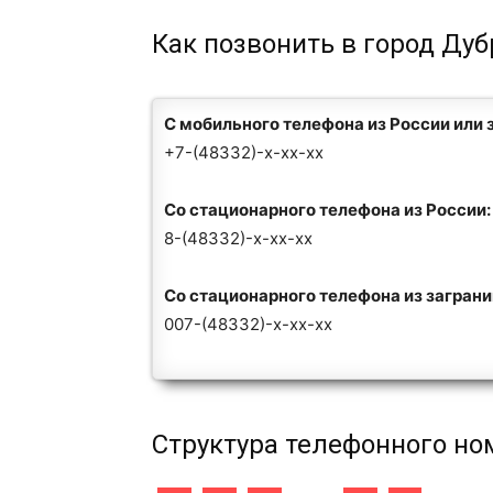
Как позвонить в город Дуб
С мобильного телефона из России или 
+7-(48332)-x-xx-xx
Со стационарного телефона из России:
8-(48332)-x-xx-xx
Со стационарного телефона из загран
007-(48332)-x-xx-xx
Структура телефонного но