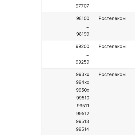
97707
98100
Ростелеком
…
98199
99200
Ростелеком
…
99259
993xx
Ростелеком
994xx
9950x
99510
99511
99512
99513
99514