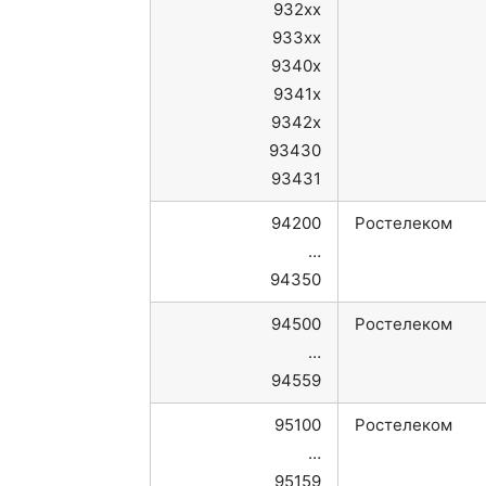
932xx
933xx
9340x
9341x
9342x
93430
93431
94200
Ростелеком
…
94350
94500
Ростелеком
…
94559
95100
Ростелеком
…
95159