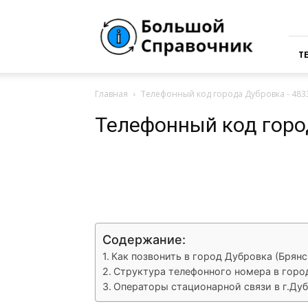
Большая
Справочная
России
Т
Главная
Телефонный код города Дубровка - 483
Телефонный код горо
VK
Telegram
What
Содержание:
Как позвонить в город Дубровка (Брянс
Структура телефонного номера в горо
Операторы стационарной связи в г.Дуб