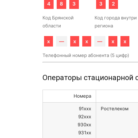
4
8
3
3
2
Код Брянской
Код города внутри
области
региона
x
—
x
x
—
x
x
Телефонный номер абонента (5 цифр)
Операторы стационарной с
Номера
91xxx
Ростелеком
92xxx
930xx
931xx