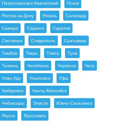
Петропавловск-Камчатский
Псков
Ростов-на-Дону
Рязань
Салехард
Самара
Саранск
Саратов
Смоленск
Ставрополь
Сыктывкар
Тамбов
Тверь
Томск
Тула
Тюмень
Челябинск
Черкесск
Чита
Улан-Удэ
Ульяновск
Уфа
Хабаровск
Ханты-Мансийск
Чебоксары
Элиста
Южно-Сахалинск
Якутск
Ярославль