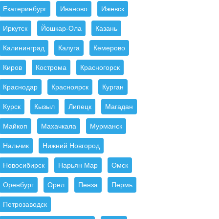
Екатеринбург
Иваново
Ижевск
Иркутск
Йошкар-Ола
Казань
Калининград
Калуга
Кемерово
Киров
Кострома
Красногорск
Краснодар
Красноярск
Курган
Курск
Кызыл
Липецк
Магадан
Майкоп
Махачкала
Мурманск
Нальчик
Нижний Новгород
Новосибирск
Нарьян Мар
Омск
Оренбург
Орел
Пенза
Пермь
Петрозаводск