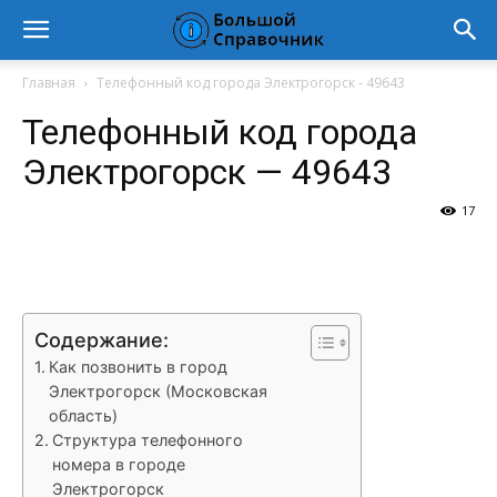
Главная
Телефонный код города Электрогорск - 49643
Телефонный код города
Электрогорск — 49643
17
VK
Telegram
WhatsApp
Vi
Содержание:
Как позвонить в город
Электрогорск (Московская
область)
Структура телефонного
номера в городе
Электрогорск