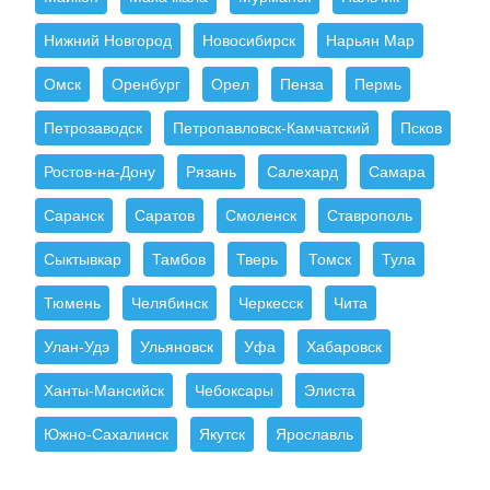
Нижний Новгород
Новосибирск
Нарьян Мар
Омск
Оренбург
Орел
Пенза
Пермь
Петрозаводск
Петропавловск-Камчатский
Псков
Ростов-на-Дону
Рязань
Салехард
Самара
Саранск
Саратов
Смоленск
Ставрополь
Сыктывкар
Тамбов
Тверь
Томск
Тула
Тюмень
Челябинск
Черкесск
Чита
Улан-Удэ
Ульяновск
Уфа
Хабаровск
Ханты-Мансийск
Чебоксары
Элиста
Южно-Сахалинск
Якутск
Ярославль