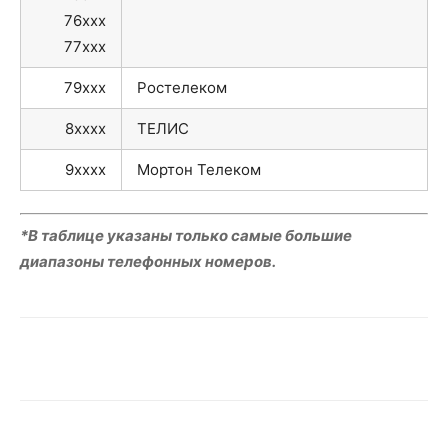
76xxx
77xxx
79xxx
Ростелеком
8xxxx
ТЕЛИС
9xxxx
Мортон Телеком
*В таблице указаны только самые большие
диапазоны телефонных номеров.
VK
Telegram
WhatsApp