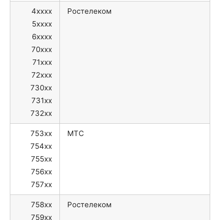
4xxxx
Ростелеком
5xxxx
6xxxx
70xxx
71xxx
72xxx
730xx
731xx
732xx
753xx
МТС
754xx
755xx
756xx
757xx
758xx
Ростелеком
759xx