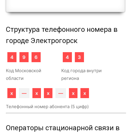
Структура телефонного номера в
городе Электрогорск
4
9
6
4
3
Код Московской
Код города внутри
области
региона
x
—
x
x
—
x
x
Телефонный номер абонента (5 цифр)
Операторы стационарной связи в