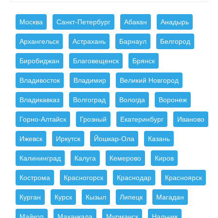
Москва
Санкт-Петербург
Абакан
Анадырь
Архангельск
Астрахань
Барнаул
Белгород
Биробиджан
Благовещенск
Брянск
Владивосток
Владимир
Великий Новгород
Владикавказ
Волгоград
Вологда
Воронеж
Горно-Алтайск
Грозный
Екатеринбург
Иваново
Ижевск
Иркутск
Йошкар-Ола
Казань
Калининград
Калуга
Кемерово
Киров
Кострома
Красногорск
Краснодар
Красноярск
Курган
Курск
Кызыл
Липецк
Магадан
Майкоп
Махачкала
Мурманск
Нальчик