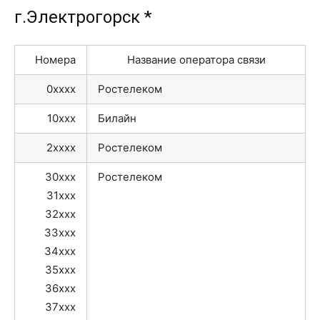
г.Электрогорск *
Номера
Название оператора связи
0xxxx
Ростелеком
10xxx
Билайн
2xxxx
Ростелеком
30xxx
Ростелеком
31xxx
32xxx
33xxx
34xxx
35xxx
36xxx
37xxx