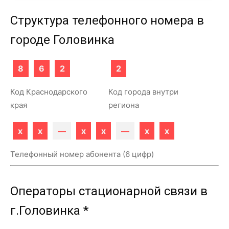
Структура телефонного номера в
городе Головинка
8
6
2
2
Код Краснодарского
Код города внутри
края
региона
x
x
—
x
x
—
x
x
Телефонный номер абонента (6 цифр)
Операторы стационарной связи в
г.Головинка *