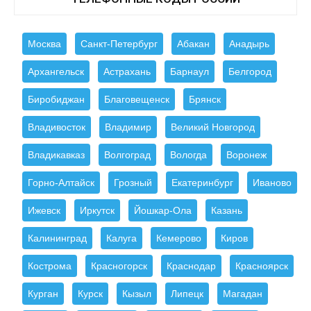
Москва
Санкт-Петербург
Абакан
Анадырь
Архангельск
Астрахань
Барнаул
Белгород
Биробиджан
Благовещенск
Брянск
Владивосток
Владимир
Великий Новгород
Владикавказ
Волгоград
Вологда
Воронеж
Горно-Алтайск
Грозный
Екатеринбург
Иваново
Ижевск
Иркутск
Йошкар-Ола
Казань
Калининград
Калуга
Кемерово
Киров
Кострома
Красногорск
Краснодар
Красноярск
Курган
Курск
Кызыл
Липецк
Магадан