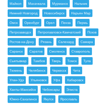
Майкоп
Махачкала
Мурманск
Нальчик
Нижний Новгород
Новосибирск
Нарьян Мар
Омск
Оренбург
Орел
Пенза
Пермь
Петрозаводск
Петропавловск-Камчатский
Псков
Ростов-на-Дону
Рязань
Салехард
Самара
Саранск
Саратов
Смоленск
Ставрополь
Сыктывкар
Тамбов
Тверь
Томск
Тула
Тюмень
Челябинск
Черкесск
Чита
Улан-Удэ
Ульяновск
Уфа
Хабаровск
Ханты-Мансийск
Чебоксары
Элиста
Южно-Сахалинск
Якутск
Ярославль