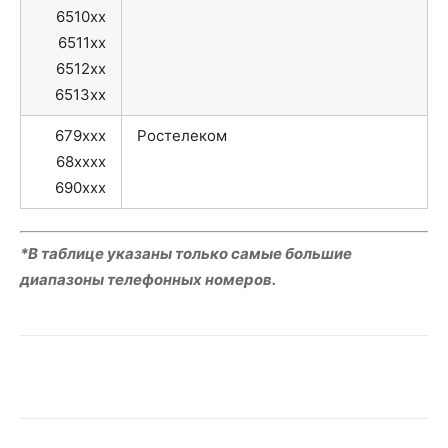
6510xx
6511xx
6512xx
6513xx
679xxx
Ростелеком
68xxxx
690xxx
*В таблице указаны только самые большие
диапазоны телефонных номеров.
VK
Telegram
WhatsApp