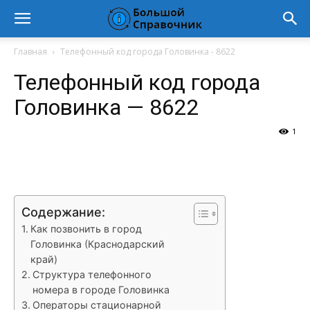
Главная
Телефонный код города Головинка - 8622
Телефонный код города
Головинка — 8622
1
VK
Telegram
WhatsApp
Vi
Содержание:
Как позвонить в город
Головинка (Краснодарский
край)
Структура телефонного
номера в городе Головинка
Операторы стационарной