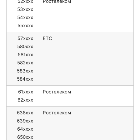
52xxxx
Ростелеком
53xxxx
54xxxx
55xxxx
57xxxx
ЕТС
580xxx
581xxx
582xxx
583xxx
584xxx
61xxxx
Ростелеком
62xxxx
638xxx
Ростелеком
639xxx
64xxxx
650xxx