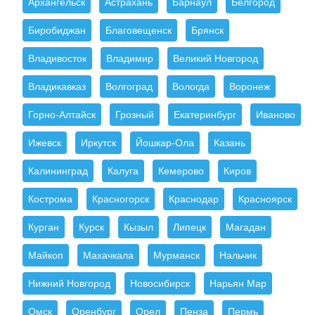
Архангельск
Астрахань
Барнаул
Белгород
Биробиджан
Благовещенск
Брянск
Владивосток
Владимир
Великий Новгород
Владикавказ
Волгоград
Вологда
Воронеж
Горно-Алтайск
Грозный
Екатеринбург
Иваново
Ижевск
Иркутск
Йошкар-Ола
Казань
Калининград
Калуга
Кемерово
Киров
Кострома
Красногорск
Краснодар
Красноярск
Курган
Курск
Кызыл
Липецк
Магадан
Майкоп
Махачкала
Мурманск
Нальчик
Нижний Новгород
Новосибирск
Нарьян Мар
Омск
Оренбург
Орел
Пенза
Пермь