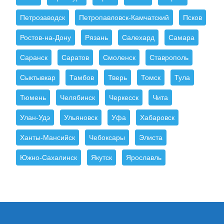
Петрозаводск
Петропавловск-Камчатский
Псков
Ростов-на-Дону
Рязань
Салехард
Самара
Саранск
Саратов
Смоленск
Ставрополь
Сыктывкар
Тамбов
Тверь
Томск
Тула
Тюмень
Челябинск
Черкесск
Чита
Улан-Удэ
Ульяновск
Уфа
Хабаровск
Ханты-Мансийск
Чебоксары
Элиста
Южно-Сахалинск
Якутск
Ярославль