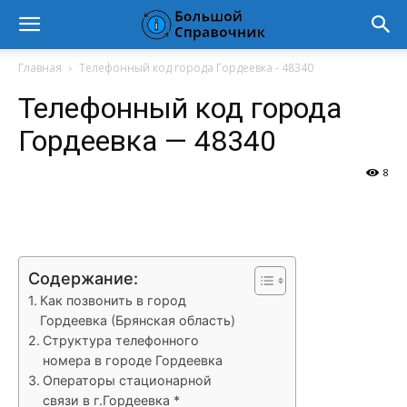
Главная
Телефонный код города Гордеевка - 48340
Телефонный код города
Гордеевка — 48340
8
VK
Telegram
WhatsApp
Vi
Содержание:
Как позвонить в город
Гордеевка (Брянская область)
Структура телефонного
номера в городе Гордеевка
Операторы стационарной
связи в г.Гордеевка *