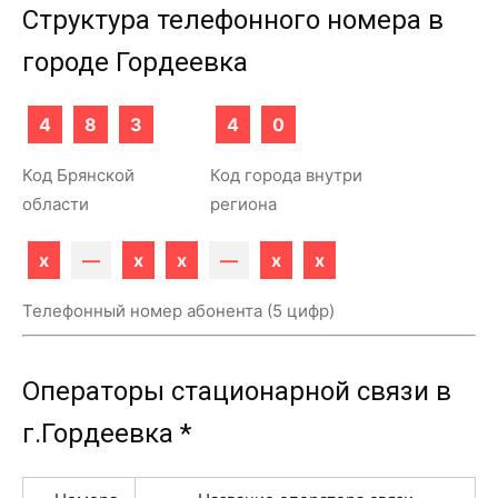
Структура телефонного номера в
городе Гордеевка
4
8
3
4
0
Код Брянской
Код города внутри
области
региона
x
—
x
x
—
x
x
Телефонный номер абонента (5 цифр)
Операторы стационарной связи в
г.Гордеевка *