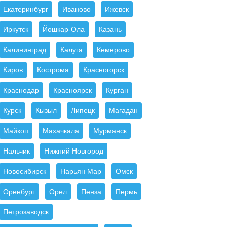
Екатеринбург
Иваново
Ижевск
Иркутск
Йошкар-Ола
Казань
Калининград
Калуга
Кемерово
Киров
Кострома
Красногорск
Краснодар
Красноярск
Курган
Курск
Кызыл
Липецк
Магадан
Майкоп
Махачкала
Мурманск
Нальчик
Нижний Новгород
Новосибирск
Нарьян Мар
Омск
Оренбург
Орел
Пенза
Пермь
Петрозаводск