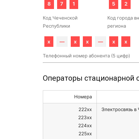
8
7
1
5
2
Код Чеченской
Код города в
Республики
региона
x
—
x
x
—
x
x
Телефонный номер абонента (5 цифр)
Операторы стационарной с
Номера
222xx
Электросвязь в
223xx
224xx
225xx