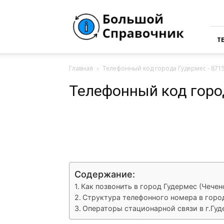
Большая
Справочная
России
Т
Главная
Телефонный код города Гудермес - 871
Телефонный код горо
VK
Telegram
What
Содержание:
Как позвонить в город Гудермес (Чечен
Структура телефонного номера в горо
Операторы стационарной связи в г.Гу