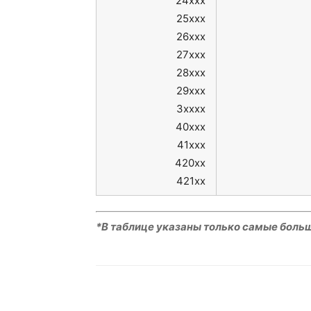
24xxx
25xxx
26xxx
27xxx
28xxx
29xxx
3xxxx
40xxx
41xxx
420xx
421xx
*В таблице указаны только самые боль
VK
Telegram
W