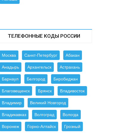
ТЕЛЕФОННЫЕ КОДЫ РОССИИ
Москва
Санкт-Петербург
Абакан
Анадырь
Архангельск
Астрахань
Барнаул
Белгород
Биробиджан
Благовещенск
Брянск
Владивосток
Владимир
Великий Новгород
Владикавказ
Волгоград
Вологда
Воронеж
Горно-Алтайск
Грозный