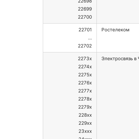
22698
22699
22700
22701
Ростелеком
…
22702
2273x
Электросвязь в
2274x
2275x
2276x
2277x
2278x
2279x
228xx
229xx
23xxx