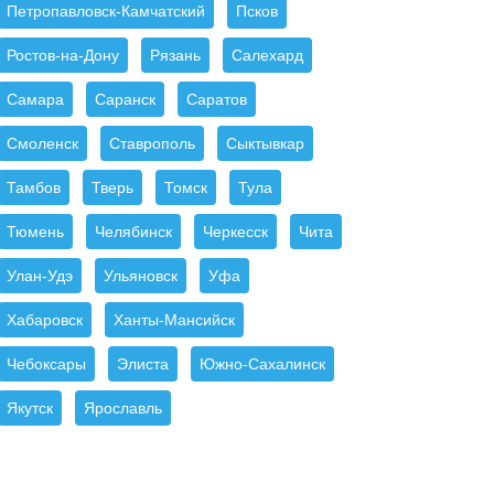
Петропавловск-Камчатский
Псков
Ростов-на-Дону
Рязань
Салехард
Самара
Саранск
Саратов
Смоленск
Ставрополь
Сыктывкар
Тамбов
Тверь
Томск
Тула
Тюмень
Челябинск
Черкесск
Чита
Улан-Удэ
Ульяновск
Уфа
Хабаровск
Ханты-Мансийск
Чебоксары
Элиста
Южно-Сахалинск
Якутск
Ярославль