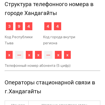
Структура телефонного номера в
городе Хандагайты
3
9
4
4
4
Код Республики
Код города внутри
Тыва
региона
x
—
x
x
—
x
x
Телефонный номер абонента (5 цифр)
Операторы стационарной связи в
г.Хандагайты