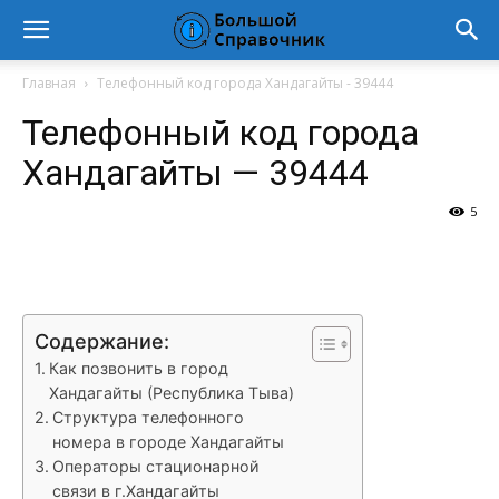
Главная
Телефонный код города Хандагайты - 39444
Телефонный код города
Хандагайты — 39444
5
VK
Telegram
WhatsApp
Vi
Содержание:
Как позвонить в город
Хандагайты (Республика Тыва)
Структура телефонного
номера в городе Хандагайты
Операторы стационарной
связи в г.Хандагайты