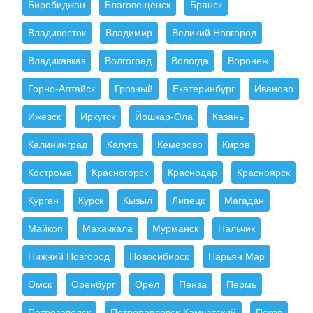
Биробиджан
Благовещенск
Брянск
Владивосток
Владимир
Великий Новгород
Владикавказ
Волгоград
Вологда
Воронеж
Горно-Алтайск
Грозный
Екатеринбург
Иваново
Ижевск
Иркутск
Йошкар-Ола
Казань
Калининград
Калуга
Кемерово
Киров
Кострома
Красногорск
Краснодар
Красноярск
Курган
Курск
Кызыл
Липецк
Магадан
Майкоп
Махачкала
Мурманск
Нальчик
Нижний Новгород
Новосибирск
Нарьян Мар
Омск
Оренбург
Орел
Пенза
Пермь
Петрозаводск
Петропавловск-Камчатский
Псков