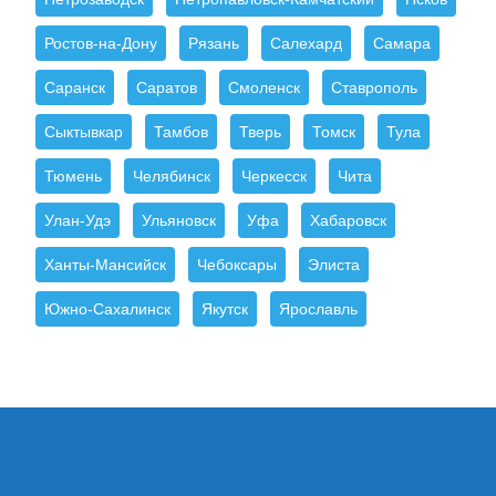
Ростов-на-Дону
Рязань
Салехард
Самара
Саранск
Саратов
Смоленск
Ставрополь
Сыктывкар
Тамбов
Тверь
Томск
Тула
Тюмень
Челябинск
Черкесск
Чита
Улан-Удэ
Ульяновск
Уфа
Хабаровск
Ханты-Мансийск
Чебоксары
Элиста
Южно-Сахалинск
Якутск
Ярославль