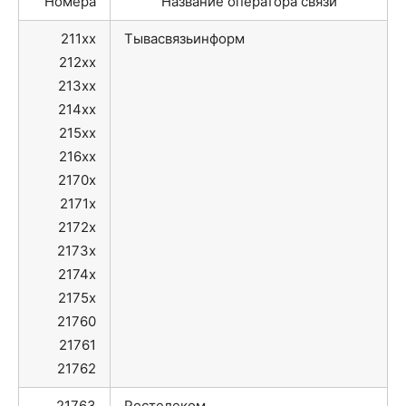
Номера
Название оператора связи
211xx
Тывасвязьинформ
212xx
213xx
214xx
215xx
216xx
2170x
2171x
2172x
2173x
2174x
2175x
21760
21761
21762
21763
Ростелеком