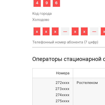
4
9
6
Код города
Холодово
x
x
x
—
x
x
—
Телефонный номер абонента (7 цифр)
Операторы стационарной с
Номера
272xxxx
Ростелеком
273xxxx
274xxxx
275xxxx