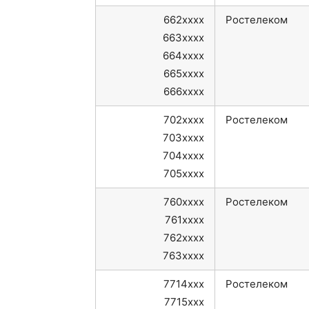
662xxxx
Ростелеком
663xxxx
664xxxx
665xxxx
666xxxx
702xxxx
Ростелеком
703xxxx
704xxxx
705xxxx
760xxxx
Ростелеком
761xxxx
762xxxx
763xxxx
7714xxx
Ростелеком
7715xxx