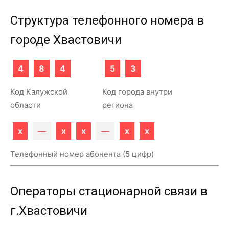
Структура телефонного номера в
городе Хвастовичи
4
8
4
5
3
Код Калужской
Код города внутри
области
региона
x
—
x
x
—
x
x
Телефонный номер абонента (5 цифр)
Операторы стационарной связи в
г.Хвастовичи