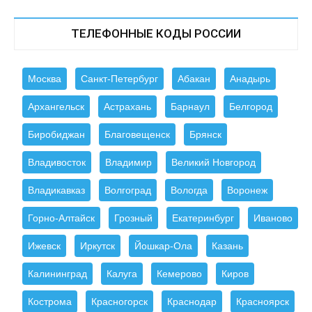
ТЕЛЕФОННЫЕ КОДЫ РОССИИ
Москва
Санкт-Петербург
Абакан
Анадырь
Архангельск
Астрахань
Барнаул
Белгород
Биробиджан
Благовещенск
Брянск
Владивосток
Владимир
Великий Новгород
Владикавказ
Волгоград
Вологда
Воронеж
Горно-Алтайск
Грозный
Екатеринбург
Иваново
Ижевск
Иркутск
Йошкар-Ола
Казань
Калининград
Калуга
Кемерово
Киров
Кострома
Красногорск
Краснодар
Красноярск