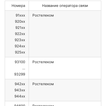
Номера
Название оператора связи
91xxx
Ростелеком
920xx
921xx
922xx
923xx
924xx
925xx
93100
Ростелеком
…
93299
942xx
Ростелеком
943xx
944xx
94600
Ростелеком