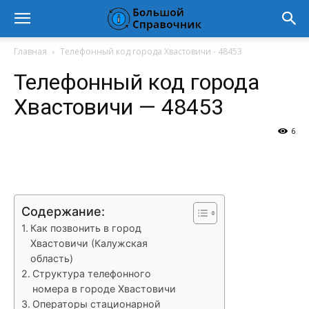
Главная
Телефонный код города Хвастовичи - 48453
Телефонный код города
Хвастовичи — 48453
6
VK
Telegram
WhatsApp
Vi
Содержание:
Как позвонить в город
Хвастовичи (Калужская
область)
Структура телефонного
номера в городе Хвастовичи
Операторы стационарной