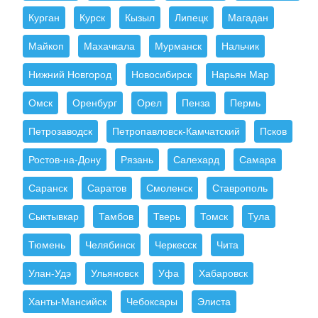
Курган
Курск
Кызыл
Липецк
Магадан
Майкоп
Махачкала
Мурманск
Нальчик
Нижний Новгород
Новосибирск
Нарьян Мар
Омск
Оренбург
Орел
Пенза
Пермь
Петрозаводск
Петропавловск-Камчатский
Псков
Ростов-на-Дону
Рязань
Салехард
Самара
Саранск
Саратов
Смоленск
Ставрополь
Сыктывкар
Тамбов
Тверь
Томск
Тула
Тюмень
Челябинск
Черкесск
Чита
Улан-Удэ
Ульяновск
Уфа
Хабаровск
Ханты-Мансийск
Чебоксары
Элиста