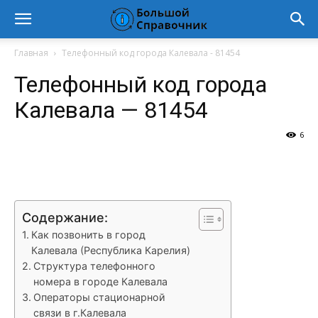
Главная
Телефонный код города Калевала - 81454
Телефонный код города
Калевала — 81454
6
VK
Telegram
WhatsApp
Vi
Содержание:
Как позвонить в город
Калевала (Республика Карелия)
Структура телефонного
номера в городе Калевала
Операторы стационарной
связи в г.Калевала