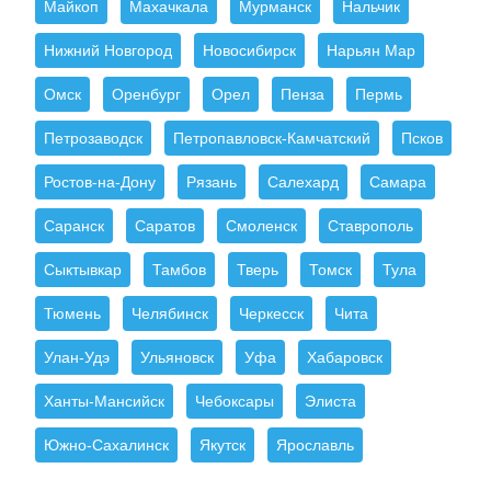
Майкоп
Махачкала
Мурманск
Нальчик
Нижний Новгород
Новосибирск
Нарьян Мар
Омск
Оренбург
Орел
Пенза
Пермь
Петрозаводск
Петропавловск-Камчатский
Псков
Ростов-на-Дону
Рязань
Салехард
Самара
Саранск
Саратов
Смоленск
Ставрополь
Сыктывкар
Тамбов
Тверь
Томск
Тула
Тюмень
Челябинск
Черкесск
Чита
Улан-Удэ
Ульяновск
Уфа
Хабаровск
Ханты-Мансийск
Чебоксары
Элиста
Южно-Сахалинск
Якутск
Ярославль