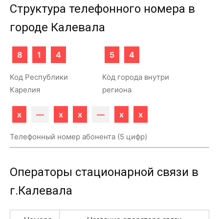
Структура телефонного номера в
городе Калевала
8
1
4
5
4
Код Республики
Код города внутри
Карелия
региона
x
—
x
x
—
x
x
Телефонный номер абонента (5 цифр)
Операторы стационарной связи в
г.Калевала