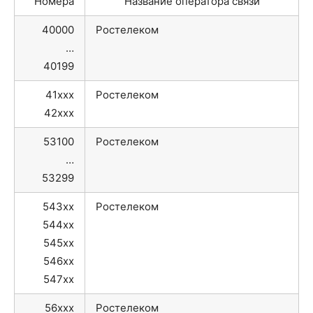
Номера
Название оператора связи
40000
Ростелеком
…
40199
41xxx
Ростелеком
42xxx
53100
Ростелеком
…
53299
543xx
Ростелеком
544xx
545xx
546xx
547xx
56xxx
Ростелеком