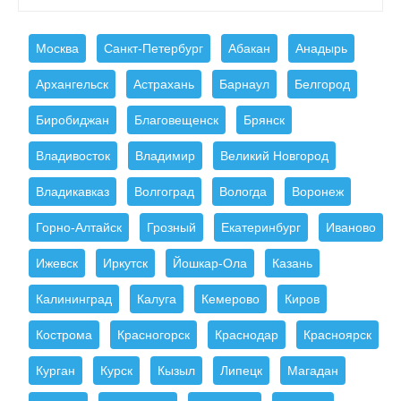
Москва
Санкт-Петербург
Абакан
Анадырь
Архангельск
Астрахань
Барнаул
Белгород
Биробиджан
Благовещенск
Брянск
Владивосток
Владимир
Великий Новгород
Владикавказ
Волгоград
Вологда
Воронеж
Горно-Алтайск
Грозный
Екатеринбург
Иваново
Ижевск
Иркутск
Йошкар-Ола
Казань
Калининград
Калуга
Кемерово
Киров
Кострома
Красногорск
Краснодар
Красноярск
Курган
Курск
Кызыл
Липецк
Магадан