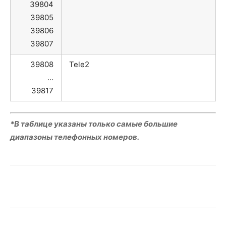
39804
39805
39806
39807
39808
Tele2
…
39817
*В таблице указаны только самые большие
диапазоны телефонных номеров.
VK
Telegram
WhatsApp