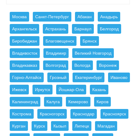
Москва
Санкт-Петербург
Абакан
Анадырь
Архангельск
Астрахань
Барнаул
Белгород
Биробиджан
Благовещенск
Брянск
Владивосток
Владимир
Великий Новгород
Владикавказ
Волгоград
Вологда
Воронеж
Горно-Алтайск
Грозный
Екатеринбург
Иваново
Ижевск
Иркутск
Йошкар-Ола
Казань
Калининград
Калуга
Кемерово
Киров
Кострома
Красногорск
Краснодар
Красноярск
Курган
Курск
Кызыл
Липецк
Магадан