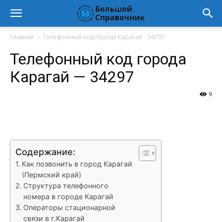
Главная
Телефонный код города Карагай - 34297
Телефонный код города
Карагай — 34297
9
VK
Telegram
WhatsApp
Vi
Содержание:
Как позвонить в город Карагай
(Пермский край)
Структура телефонного
номера в городе Карагай
Операторы стационарной
связи в г.Карагай