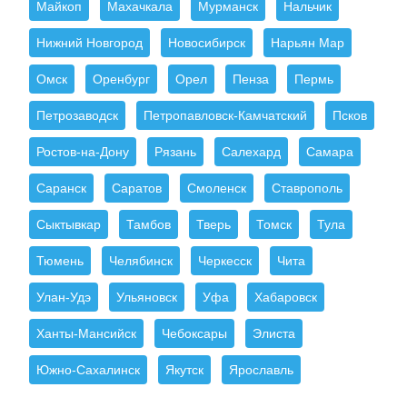
Майкоп
Махачкала
Мурманск
Нальчик
Нижний Новгород
Новосибирск
Нарьян Мар
Омск
Оренбург
Орел
Пенза
Пермь
Петрозаводск
Петропавловск-Камчатский
Псков
Ростов-на-Дону
Рязань
Салехард
Самара
Саранск
Саратов
Смоленск
Ставрополь
Сыктывкар
Тамбов
Тверь
Томск
Тула
Тюмень
Челябинск
Черкесск
Чита
Улан-Удэ
Ульяновск
Уфа
Хабаровск
Ханты-Мансийск
Чебоксары
Элиста
Южно-Сахалинск
Якутск
Ярославль