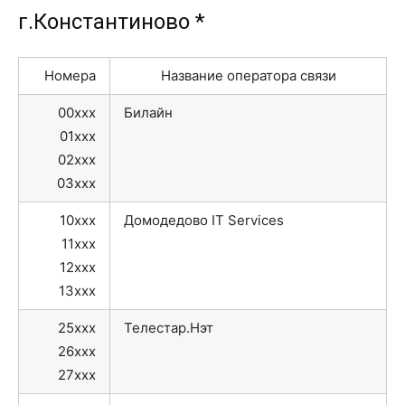
г.Константиново *
Номера
Название оператора связи
00xxx
Билайн
01xxx
02xxx
03xxx
10xxx
Домодедово IT Services
11xxx
12xxx
13xxx
25xxx
Телестар.Нэт
26xxx
27xxx