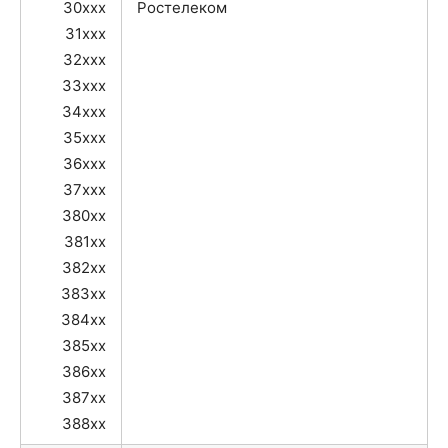
30xxx
Ростелеком
31xxx
32xxx
33xxx
34xxx
35xxx
36xxx
37xxx
380xx
381xx
382xx
383xx
384xx
385xx
386xx
387xx
388xx