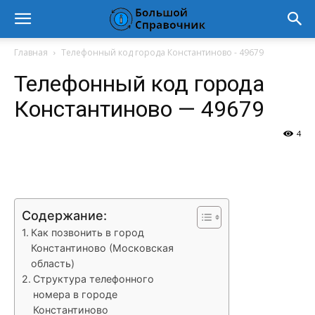
Главная
Телефонный код города Константиново - 49679
Телефонный код города
Константиново — 49679
4
VK
Telegram
WhatsApp
Vi
Содержание:
Как позвонить в город
Константиново (Московская
область)
Структура телефонного
номера в городе
Константиново