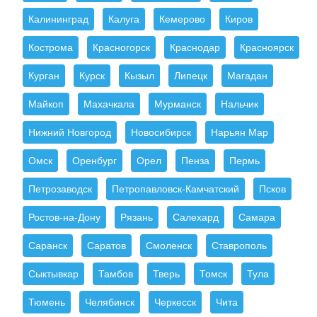
Калининград
Калуга
Кемерово
Киров
Кострома
Красногорск
Краснодар
Красноярск
Курган
Курск
Кызыл
Липецк
Магадан
Майкоп
Махачкала
Мурманск
Нальчик
Нижний Новгород
Новосибирск
Нарьян Мар
Омск
Оренбург
Орел
Пенза
Пермь
Петрозаводск
Петропавловск-Камчатский
Псков
Ростов-на-Дону
Рязань
Салехард
Самара
Саранск
Саратов
Смоленск
Ставрополь
Сыктывкар
Тамбов
Тверь
Томск
Тула
Тюмень
Челябинск
Черкесск
Чита