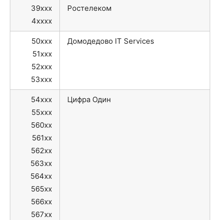
39xxx
Ростелеком
4xxxx
50xxx
Домодедово IT Services
51xxx
52xxx
53xxx
54xxx
Цифра Один
55xxx
560xx
561xx
562xx
563xx
564xx
565xx
566xx
567xx