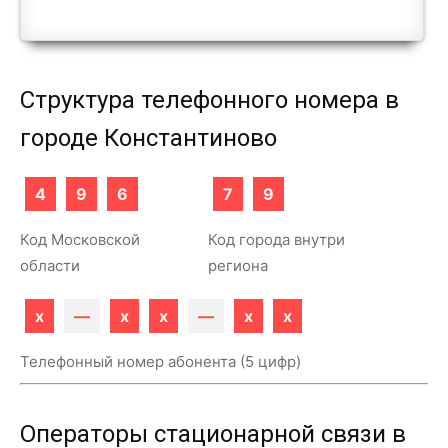
Структура телефонного номера в
городе Константиново
4
9
6
7
9
Код Московской
Код города внутри
области
региона
x
—
x
x
—
x
x
Телефонный номер абонента (5 цифр)
Операторы стационарной связи в