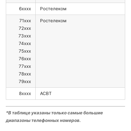
6xxxx
Ростелеком
71xxx
Ростелеком
72xxx
73xxx
74xxx
75xxx
76xxx
77xxx
78xxx
79xxx
8xxxx
АСВТ
*В таблице указаны только самые большие
диапазоны телефонных номеров.