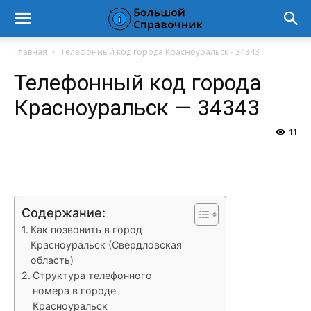
Главная
Телефонный код города Красноуральск - 34343
Телефонный код города
Красноуральск — 34343
11
VK
Telegram
WhatsApp
Vi
Содержание:
Как позвонить в город
Красноуральск (Свердловская
область)
Структура телефонного
номера в городе
Красноуральск