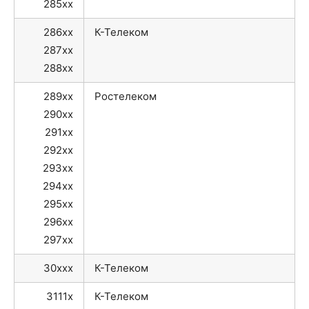
285xx
286xx
К-Телеком
287xx
288xx
289xx
Ростелеком
290xx
291xx
292xx
293xx
294xx
295xx
296xx
297xx
30xxx
К-Телеком
3111x
К-Телеком