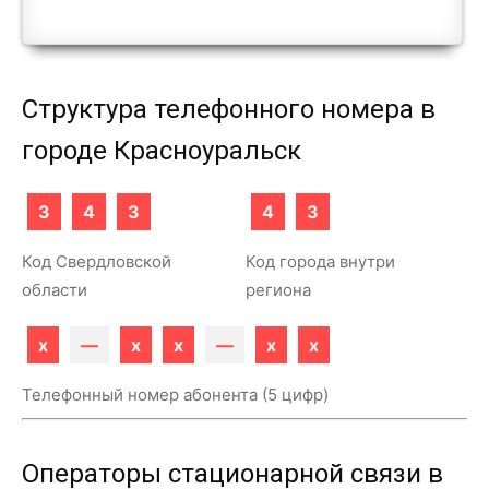
Структура телефонного номера в
городе Красноуральск
3
4
3
4
3
Код Свердловской
Код города внутри
области
региона
x
—
x
x
—
x
x
Телефонный номер абонента (5 цифр)
Операторы стационарной связи в