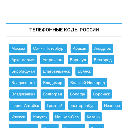
ТЕЛЕФОННЫЕ КОДЫ РОССИИ
Москва
Санкт-Петербург
Абакан
Анадырь
Архангельск
Астрахань
Барнаул
Белгород
Биробиджан
Благовещенск
Брянск
Владивосток
Владимир
Великий Новгород
Владикавказ
Волгоград
Вологда
Воронеж
Горно-Алтайск
Грозный
Екатеринбург
Иваново
Ижевск
Иркутск
Йошкар-Ола
Казань