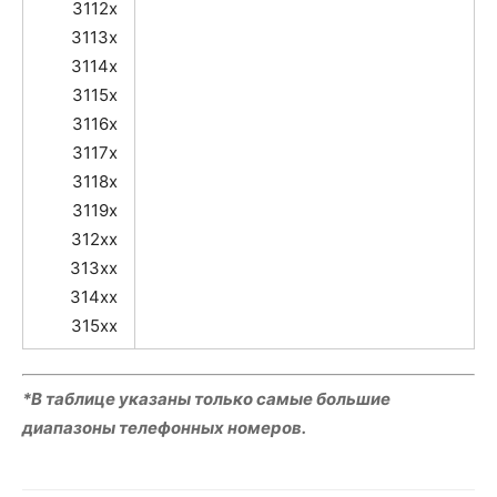
3112x
3113x
3114x
3115x
3116x
3117x
3118x
3119x
312xx
313xx
314xx
315xx
*В таблице указаны только самые большие
диапазоны телефонных номеров.