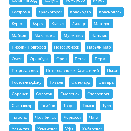
Калининград
Калуга
Кемерово
Киров
Кострома
Красногорск
Краснодар
Красноярск
Курган
Курск
Кызыл
Липецк
Магадан
Майкоп
Махачкала
Мурманск
Нальчик
Нижний Новгород
Новосибирск
Нарьян Мар
Омск
Оренбург
Орел
Пенза
Пермь
Петрозаводск
Петропавловск-Камчатский
Псков
Ростов-на-Дону
Рязань
Салехард
Самара
Саранск
Саратов
Смоленск
Ставрополь
Сыктывкар
Тамбов
Тверь
Томск
Тула
Тюмень
Челябинск
Черкесск
Чита
Улан-Удэ
Ульяновск
Уфа
Хабаровск