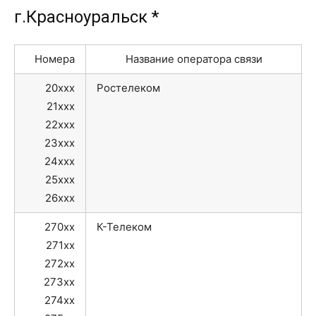
г.Красноуральск *
Номера
Название оператора связи
20xxx
Ростелеком
21xxx
22xxx
23xxx
24xxx
25xxx
26xxx
270xx
К-Телеком
271xx
272xx
273xx
274xx