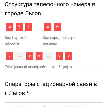
Структура телефонного номера в
городе Льгов
4
7
1
4
0
Код Курской
Код города внутри
области
региона
x
—
x
x
—
x
x
Телефонный номер абонента (5 цифр)
Операторы стационарной связи в
г.Льгов *