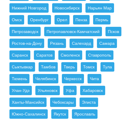
Нижний Новгород
Новосибирск
Нарьян Мар
Омск
Оренбург
Орел
Пенза
Пермь
Петрозаводск
Петропавловск-Камчатский
Псков
Ростов-на-Дону
Рязань
Салехард
Самара
Саранск
Саратов
Смоленск
Ставрополь
Сыктывкар
Тамбов
Тверь
Томск
Тула
Тюмень
Челябинск
Черкесск
Чита
Улан-Удэ
Ульяновск
Уфа
Хабаровск
Ханты-Мансийск
Чебоксары
Элиста
Южно-Сахалинск
Якутск
Ярославль