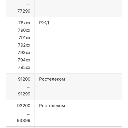
…
77299
78xxx
РЖД
790xx
791xx
792xx
793xx
794xx
795xx
91200
Ростелеком
…
91299
93200
Ростелеком
…
93399