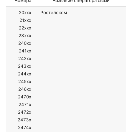
Номера
Название оператора связи
20xxx
Ростелеком
21xxx
22xxx
23xxx
240xx
241xx
242xx
243xx
244xx
245xx
246xx
2470x
2471x
2472x
2473x
2474x