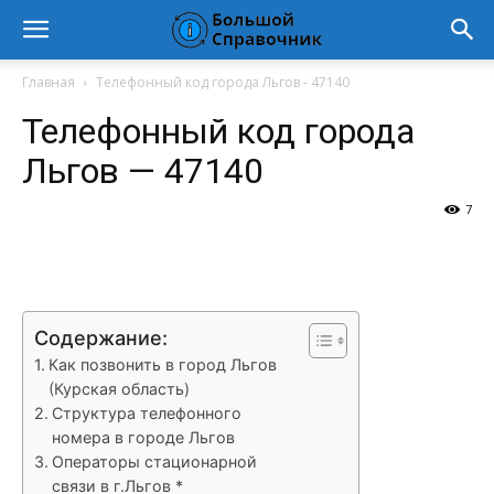
Главная
Телефонный код города Льгов - 47140
Телефонный код города
Льгов — 47140
7
VK
Telegram
WhatsApp
Vi
Содержание:
Как позвонить в город Льгов
(Курская область)
Структура телефонного
номера в городе Льгов
Операторы стационарной
связи в г.Льгов *