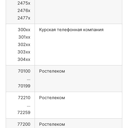
2475x
2476x
2477x
300xx
Курская телефонная компания
301xx
302xx
303xx
304xx
70100
Ростелеком
…
70199
72210
Ростелеком
…
72259
77200
Ростелеком