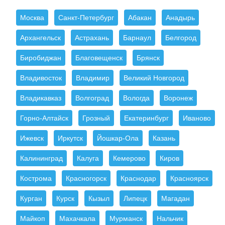
Москва
Санкт-Петербург
Абакан
Анадырь
Архангельск
Астрахань
Барнаул
Белгород
Биробиджан
Благовещенск
Брянск
Владивосток
Владимир
Великий Новгород
Владикавказ
Волгоград
Вологда
Воронеж
Горно-Алтайск
Грозный
Екатеринбург
Иваново
Ижевск
Иркутск
Йошкар-Ола
Казань
Калининград
Калуга
Кемерово
Киров
Кострома
Красногорск
Краснодар
Красноярск
Курган
Курск
Кызыл
Липецк
Магадан
Майкоп
Махачкала
Мурманск
Нальчик