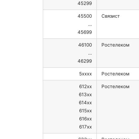
45299
45500
Связист
…
45699
46100
Ростелеком
…
46299
5xxxx
Ростелеком
612xx
Ростелеком
613xx
614xx
615xx
616xx
617xx