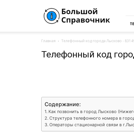
Большая
Справочная
России
Т
Главная
Телефонный код города Лысково - 8314
Телефонный код горо
VK
Telegram
What
Содержание:
Как позвонить в город Лысково (Нижег
Структура телефонного номера в горо
Операторы стационарной связи в г.Лыс