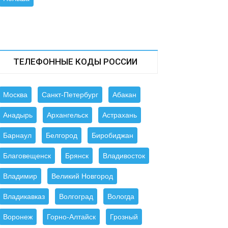
ТЕЛЕФОННЫЕ КОДЫ РОССИИ
Москва
Санкт-Петербург
Абакан
Анадырь
Архангельск
Астрахань
Барнаул
Белгород
Биробиджан
Благовещенск
Брянск
Владивосток
Владимир
Великий Новгород
Владикавказ
Волгоград
Вологда
Воронеж
Горно-Алтайск
Грозный