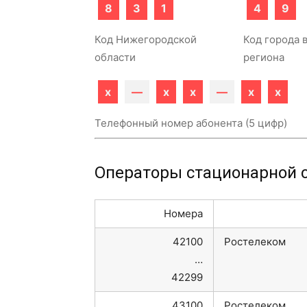
8
3
1
4
9
Код Нижегородской
Код города 
области
региона
x
—
x
x
—
x
x
Телефонный номер абонента (5 цифр)
Операторы стационарной с
Номера
42100
Ростелеком
…
42299
43100
Ростелеком