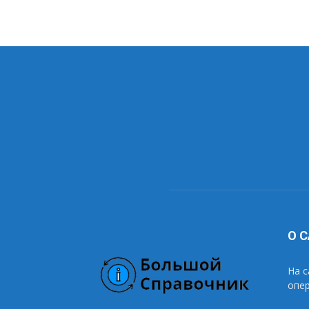
О 
На с
опе