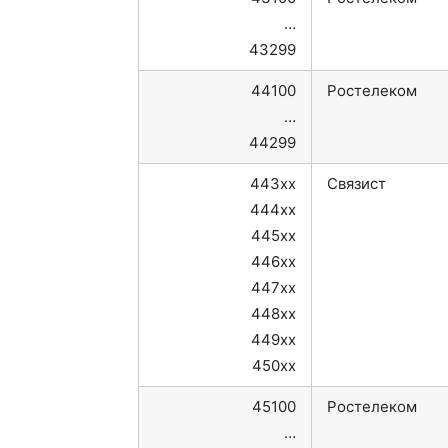
…
43299
44100
Ростелеком
…
44299
443xx
Связист
444xx
445xx
446xx
447xx
448xx
449xx
450xx
45100
Ростелеком
…