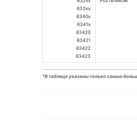
632xx
Ростелеком
633xx
6340x
6341x
63420
63421
63422
63423
*В таблице указаны только самые боль
VK
Telegram
W