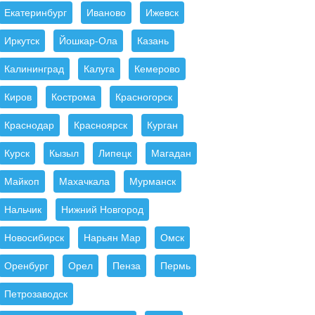
Екатеринбург
Иваново
Ижевск
Иркутск
Йошкар-Ола
Казань
Калининград
Калуга
Кемерово
Киров
Кострома
Красногорск
Краснодар
Красноярск
Курган
Курск
Кызыл
Липецк
Магадан
Майкоп
Махачкала
Мурманск
Нальчик
Нижний Новгород
Новосибирск
Нарьян Мар
Омск
Оренбург
Орел
Пенза
Пермь
Петрозаводск