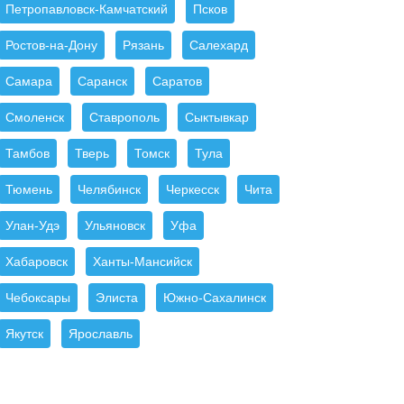
Петропавловск-Камчатский
Псков
Ростов-на-Дону
Рязань
Салехард
Самара
Саранск
Саратов
Смоленск
Ставрополь
Сыктывкар
Тамбов
Тверь
Томск
Тула
Тюмень
Челябинск
Черкесск
Чита
Улан-Удэ
Ульяновск
Уфа
Хабаровск
Ханты-Мансийск
Чебоксары
Элиста
Южно-Сахалинск
Якутск
Ярославль