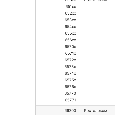
651xx
652xx
653xx
654xx
655xx
656xx
6570x
6571x
6572x
6573x
6574x
6575x
6576x
65770
65771
66200
Ростелеком