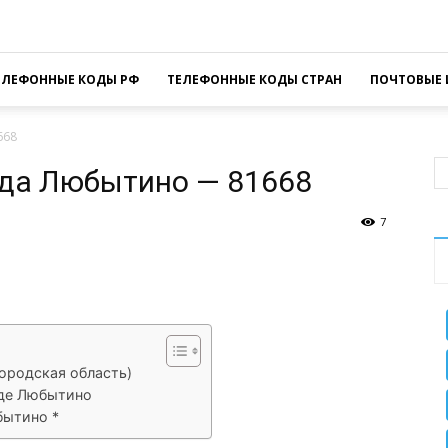
ЕЛЕФОННЫЕ КОДЫ РФ
ТЕЛЕФОННЫЕ КОДЫ СТРАН
ПОЧТОВЫЕ 
668
ода Любытино — 81668
7
sApp
Facebook
Распечатать
ородская область)
оде Любытино
бытино *