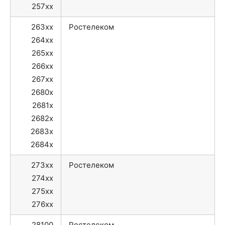
257xx
263xx
Ростелеком
264xx
265xx
266xx
267xx
2680x
2681x
2682x
2683x
2684x
273xx
Ростелеком
274xx
275xx
276xx
28100
Ростелеком