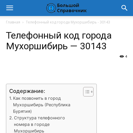
Главная
Телефонный код города Мухоршибирь - 30143
Телефонный код города
Мухоршибирь — 30143
4
VK
Telegram
WhatsApp
Vi
Содержание:
Как позвонить в город
Мухоршибирь (Республика
Бурятия)
Структура телефонного
номера в городе
Мухоршибирь