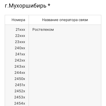
г.Мухоршибирь *
Номера
Название оператора связи
21xxx
Ростелеком
22xxx
23xxx
240xx
241xx
242xx
243xx
244xx
2450x
2451x
2452x
2453x
2454x