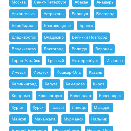
Москва
Санкт-Петербург
Абакан
Анадырь
Архангельск
Астрахань
Барнаул
Белгород
Биробиджан
Благовещенск
Брянск
Владивосток
Владимир
Великий Новгород
Владикавказ
Волгоград
Вологда
Воронеж
Горно-Алтайск
Грозный
Екатеринбург
Иваново
Ижевск
Иркутск
Йошкар-Ола
Казань
Калининград
Калуга
Кемерово
Киров
Кострома
Красногорск
Краснодар
Красноярск
Курган
Курск
Кызыл
Липецк
Магадан
Майкоп
Махачкала
Мурманск
Нальчик
Нижний Новгород
Новосибирск
Нарьян Мар