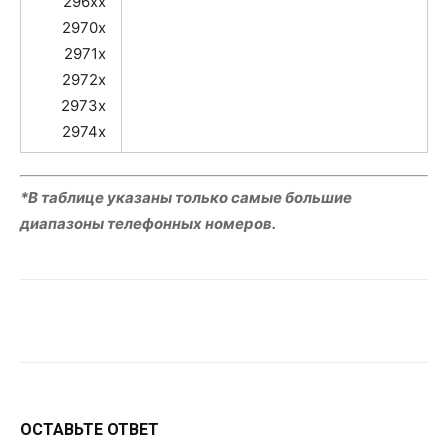
296xx
2970x
2971x
2972x
2973x
2974x
*В таблице указаны только самые большие
диапазоны телефонных номеров.
VK
Telegram
WhatsApp
ОСТАВЬТЕ ОТВЕТ