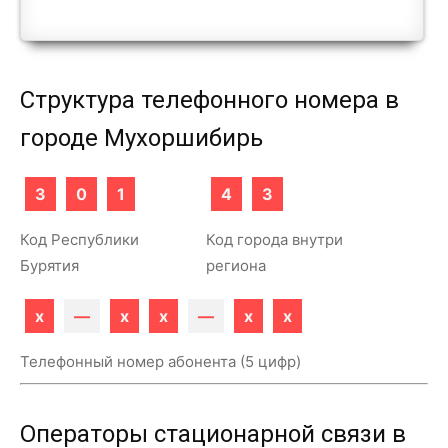
Структура телефонного номера в
городе Мухоршибирь
3
0
1
4
3
Код Республики
Код города внутри
Бурятия
региона
x
—
x
x
—
x
x
Телефонный номер абонента (5 цифр)
Операторы стационарной связи в