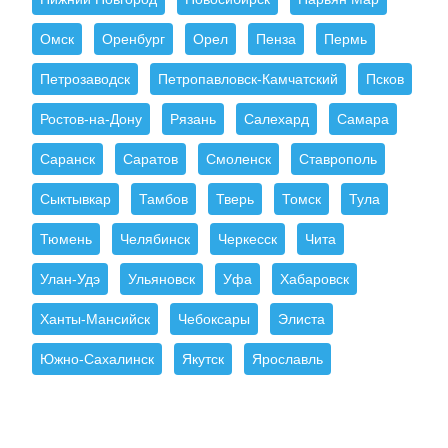
Омск
Оренбург
Орел
Пенза
Пермь
Петрозаводск
Петропавловск-Камчатский
Псков
Ростов-на-Дону
Рязань
Салехард
Самара
Саранск
Саратов
Смоленск
Ставрополь
Сыктывкар
Тамбов
Тверь
Томск
Тула
Тюмень
Челябинск
Черкесск
Чита
Улан-Удэ
Ульяновск
Уфа
Хабаровск
Ханты-Мансийск
Чебоксары
Элиста
Южно-Сахалинск
Якутск
Ярославль