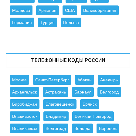
Молдова
Армения
США
Великобритания
Германия
Турция
Польша
ТЕЛЕФОННЫЕ КОДЫ РОССИИ
Москва
Санкт-Петербург
Абакан
Анадырь
Архангельск
Астрахань
Барнаул
Белгород
Биробиджан
Благовещенск
Брянск
Владивосток
Владимир
Великий Новгород
Владикавказ
Волгоград
Вологда
Воронеж