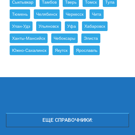
Сыктывкар
Тамбов
Тверь
Томск
Тула
Тюмень
Челябинск
Черкесск
Чита
Улан-Удэ
Ульяновск
Уфа
Хабаровск
Ханты-Мансийск
Чебоксары
Элиста
Южно-Сахалинск
Якутск
Ярославль
ЕЩЕ СПРАВОЧНИКИ: