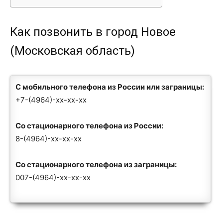
Как позвонить в город Новое
(Московская область)
С мобильного телефона из России или заграницы:
+7-(4964)-xx-xx-xx
Со стационарного телефона из России:
8-(4964)-xx-xx-xx
Со стационарного телефона из заграницы:
007-(4964)-xx-xx-xx