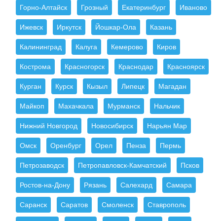
Горно-Алтайск
Грозный
Екатеринбург
Иваново
Ижевск
Иркутск
Йошкар-Ола
Казань
Калининград
Калуга
Кемерово
Киров
Кострома
Красногорск
Краснодар
Красноярск
Курган
Курск
Кызыл
Липецк
Магадан
Майкоп
Махачкала
Мурманск
Нальчик
Нижний Новгород
Новосибирск
Нарьян Мар
Омск
Оренбург
Орел
Пенза
Пермь
Петрозаводск
Петропавловск-Камчатский
Псков
Ростов-на-Дону
Рязань
Салехард
Самара
Саранск
Саратов
Смоленск
Ставрополь