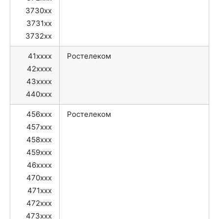
3730xx
3731xx
3732xx
41xxxx
Ростелеком
42xxxx
43xxxx
440xxx
456xxx
Ростелеком
457xxx
458xxx
459xxx
46xxxx
470xxx
471xxx
472xxx
473xxx