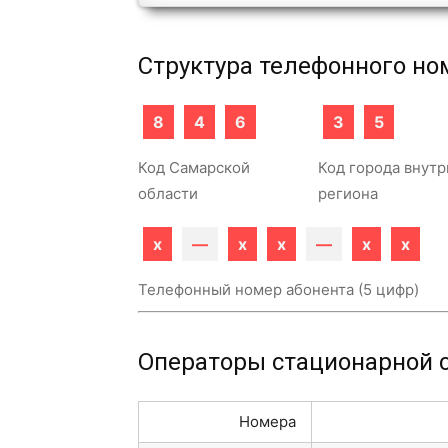
Структура телефонного но
8
4
6
3
5
Код Самарской
Код города внутр
области
региона
x
—
x
x
—
x
x
Телефонный номер абонента (5 цифр)
Операторы стационарной с
Номера