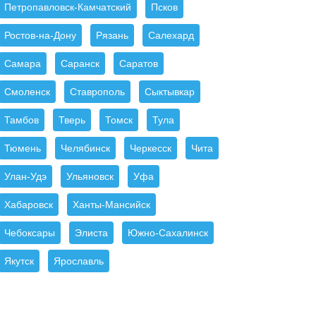
Петропавловск-Камчатский
Псков
Ростов-на-Дону
Рязань
Салехард
Самара
Саранск
Саратов
Смоленск
Ставрополь
Сыктывкар
Тамбов
Тверь
Томск
Тула
Тюмень
Челябинск
Черкесск
Чита
Улан-Удэ
Ульяновск
Уфа
Хабаровск
Ханты-Мансийск
Чебоксары
Элиста
Южно-Сахалинск
Якутск
Ярославль