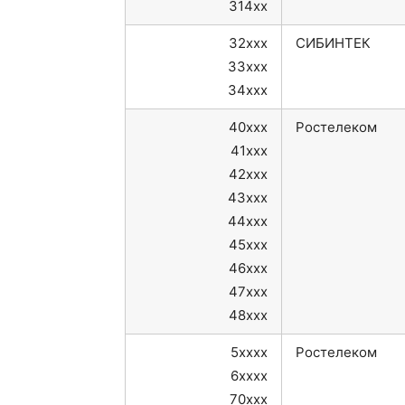
314xx
32xxx
СИБИНТЕК
33xxx
34xxx
40xxx
Ростелеком
41xxx
42xxx
43xxx
44xxx
45xxx
46xxx
47xxx
48xxx
5xxxx
Ростелеком
6xxxx
70xxx