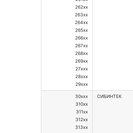
262xx
263xx
264xx
265xx
266xx
267xx
268xx
269xx
27xxx
28xxx
29xxx
30xxx
СИБИНТЕК
310xx
311xx
312xx
313xx