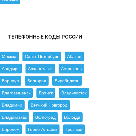
ТЕЛЕФОННЫЕ КОДЫ РОССИИ
Москва
Санкт-Петербург
Абакан
Анадырь
Архангельск
Астрахань
Барнаул
Белгород
Биробиджан
Благовещенск
Брянск
Владивосток
Владимир
Великий Новгород
Владикавказ
Волгоград
Вологда
Воронеж
Горно-Алтайск
Грозный