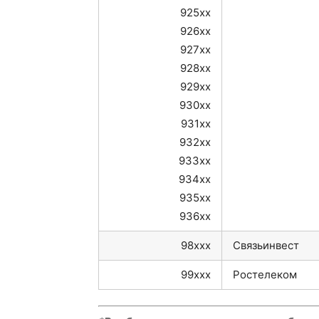
925xx
926xx
927xx
928xx
929xx
930xx
931xx
932xx
933xx
934xx
935xx
936xx
98xxx
Связьинвест
99xxx
Ростелеком