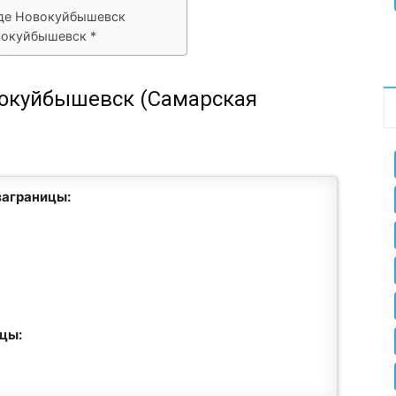
оде Новокуйбышевск
вокуйбышевск *
вокуйбышевск (Самарская
заграницы:
ицы: