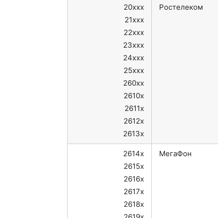
20xxx
Ростелеком
21xxx
22xxx
23xxx
24xxx
25xxx
260xx
2610x
2611x
2612x
2613x
2614x
МегаФон
2615x
2616x
2617x
2618x
2619x