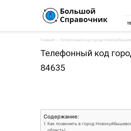
Большая
Справочная
России
Т
Главная
Телефонный код города Новокуйбышевс
Телефонный код гор
84635
VK
Telegram
What
Содержание:
Как позвонить в город Новокуйбышевс
область)