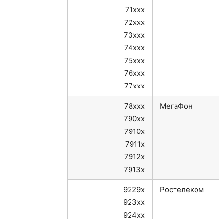
71xxx
72xxx
73xxx
74xxx
75xxx
76xxx
77xxx
78xxx
МегаФон
790xx
7910x
7911x
7912x
7913x
9229x
Ростелеком
923xx
924xx