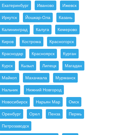
Екатеринбург
Иваново
Ижевск
Иркутск
Йошкар-Ола
Казань
Калининград
Калуга
Кемерово
Киров
Кострома
Красногорск
Краснодар
Красноярск
Курган
Курск
Кызыл
Липецк
Магадан
Майкоп
Махачкала
Мурманск
Нальчик
Нижний Новгород
Новосибирск
Нарьян Мар
Омск
Оренбург
Орел
Пенза
Пермь
Петрозаводск