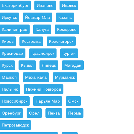
Екатеринбург
Иваново
Ижевск
Иркутск
Йошкар-Ола
Казань
Калининград
Калуга
Кемерово
Киров
Кострома
Красногорск
Краснодар
Красноярск
Курган
Курск
Кызыл
Липецк
Магадан
Майкоп
Махачкала
Мурманск
Нальчик
Нижний Новгород
Новосибирск
Нарьян Мар
Омск
Оренбург
Орел
Пенза
Пермь
Петрозаводск