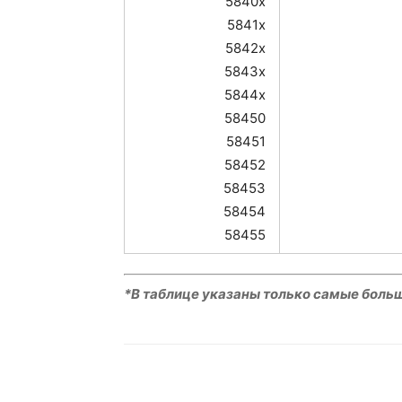
5840x
5841x
5842x
5843x
5844x
58450
58451
58452
58453
58454
58455
*В таблице указаны только самые боль
VK
Telegram
W