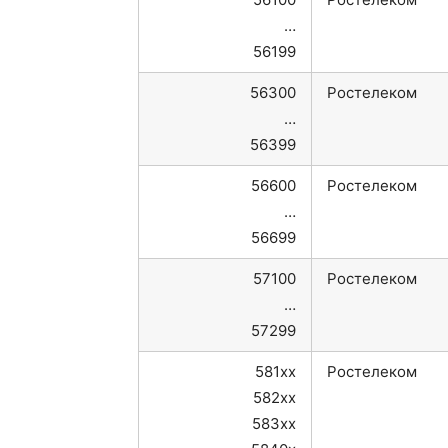
…
56199
56300
Ростелеком
…
56399
56600
Ростелеком
…
56699
57100
Ростелеком
…
57299
581xx
Ростелеком
582xx
583xx