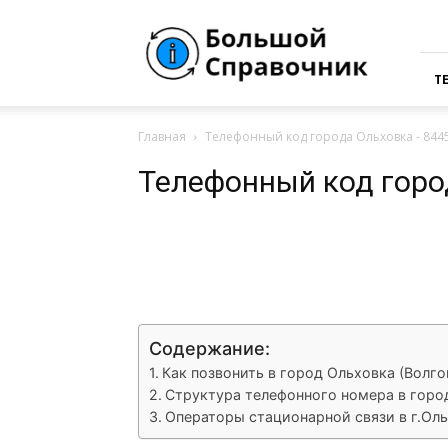
Большая
Справочная
России
Т
Главная
Телефонный код города Ольховка - 844
Телефонный код горо
VK
Telegram
What
Содержание:
Как позвонить в город Ольховка (Волго
Структура телефонного номера в горо
Операторы стационарной связи в г.Оль