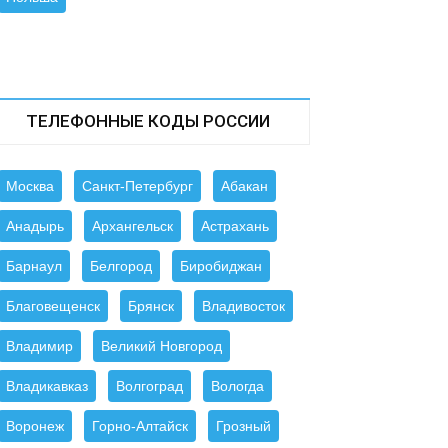
ТЕЛЕФОННЫЕ КОДЫ РОССИИ
Москва
Санкт-Петербург
Абакан
Анадырь
Архангельск
Астрахань
Барнаул
Белгород
Биробиджан
Благовещенск
Брянск
Владивосток
Владимир
Великий Новгород
Владикавказ
Волгоград
Вологда
Воронеж
Горно-Алтайск
Грозный