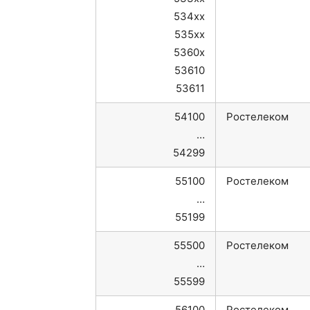
534xx
535xx
5360x
53610
53611
54100
Ростелеком
…
54299
55100
Ростелеком
…
55199
55500
Ростелеком
…
55599
56100
Ростелеком