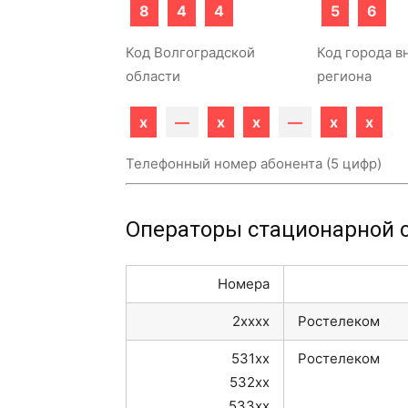
8
4
4
5
6
Код Волгоградской
Код города в
области
региона
x
—
x
x
—
x
x
Телефонный номер абонента (5 цифр)
Операторы стационарной с
Номера
2xxxx
Ростелеком
531xx
Ростелеком
532xx
533xx