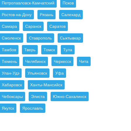
Петропавловск-Камчатский
Псков
Ростов-на-Дону
Рязань
Салехард
Самара
Саранск
Саратов
Смоленск
Ставрополь
Сыктывкар
Тамбов
Тверь
Томск
Тула
Тюмень
Челябинск
Черкесск
Чита
Улан-Удэ
Ульяновск
Уфа
Хабаровск
Ханты-Мансийск
Чебоксары
Элиста
Южно-Сахалинск
Якутск
Ярославль