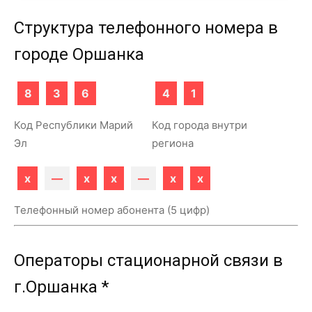
Структура телефонного номера в
городе Оршанка
8
3
6
4
1
Код Республики Марий
Код города внутри
Эл
региона
x
—
x
x
—
x
x
Телефонный номер абонента (5 цифр)
Операторы стационарной связи в
г.Оршанка *