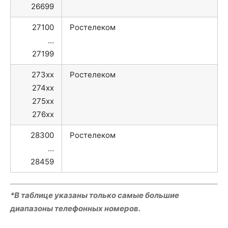
26699
27100
Ростелеком
…
27199
273xx
Ростелеком
274xx
275xx
276xx
28300
Ростелеком
…
28459
*В таблице указаны только самые большие
диапазоны телефонных номеров.