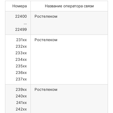
Номера
Название оператора связи
22400
Ростелеком
…
22499
231xx
Ростелеком
232xx
233xx
234xx
235xx
236xx
237xx
239xx
Ростелеком
240xx
241xx
242xx