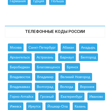
Германия
Турция
Польша
ТЕЛЕФОННЫЕ КОДЫ РОССИИ
Москва
Санкт-Петербург
Абакан
Анадырь
Архангельск
Астрахань
Барнаул
Белгород
Биробиджан
Благовещенск
Брянск
Владивосток
Владимир
Великий Новгород
Владикавказ
Волгоград
Вологда
Воронеж
Горно-Алтайск
Грозный
Екатеринбург
Иваново
Ижевск
Иркутск
Йошкар-Ола
Казань