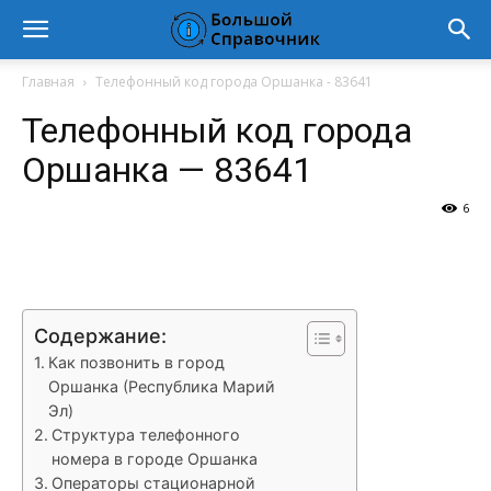
Главная
Телефонный код города Оршанка - 83641
Телефонный код города
Оршанка — 83641
6
VK
Telegram
WhatsApp
Vi
Содержание:
Как позвонить в город
Оршанка (Республика Марий
Эл)
Структура телефонного
номера в городе Оршанка
Операторы стационарной