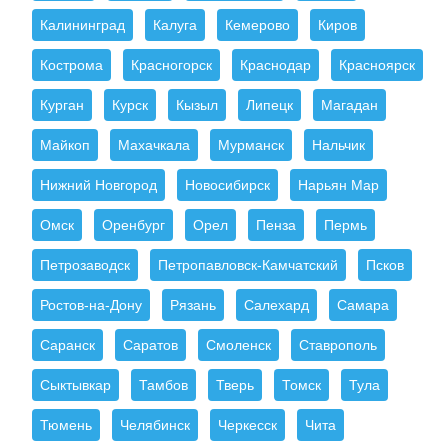
Калининград
Калуга
Кемерово
Киров
Кострома
Красногорск
Краснодар
Красноярск
Курган
Курск
Кызыл
Липецк
Магадан
Майкоп
Махачкала
Мурманск
Нальчик
Нижний Новгород
Новосибирск
Нарьян Мар
Омск
Оренбург
Орел
Пенза
Пермь
Петрозаводск
Петропавловск-Камчатский
Псков
Ростов-на-Дону
Рязань
Салехард
Самара
Саранск
Саратов
Смоленск
Ставрополь
Сыктывкар
Тамбов
Тверь
Томск
Тула
Тюмень
Челябинск
Черкесск
Чита