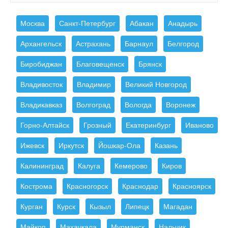
Москва
Санкт-Петербург
Абакан
Анадырь
Архангельск
Астрахань
Барнаул
Белгород
Биробиджан
Благовещенск
Брянск
Владивосток
Владимир
Великий Новгород
Владикавказ
Волгоград
Вологда
Воронеж
Горно-Алтайск
Грозный
Екатеринбург
Иваново
Ижевск
Иркутск
Йошкар-Ола
Казань
Калининград
Калуга
Кемерово
Киров
Кострома
Красногорск
Краснодар
Красноярск
Курган
Курск
Кызыл
Липецк
Магадан
Майкоп
Махачкала
Мурманск
Нальчик