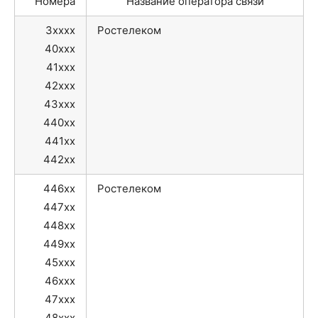
Номера
Название оператора связи
3xxxx
Ростелеком
40xxx
41xxx
42xxx
43xxx
440xx
441xx
442xx
446xx
Ростелеком
447xx
448xx
449xx
45xxx
46xxx
47xxx
48xxx