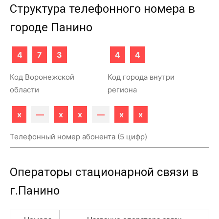
Структура телефонного номера в
городе Панино
4
7
3
4
4
Код Воронежской
Код города внутри
области
региона
x
—
x
x
—
x
x
Телефонный номер абонента (5 цифр)
Операторы стационарной связи в
г.Панино