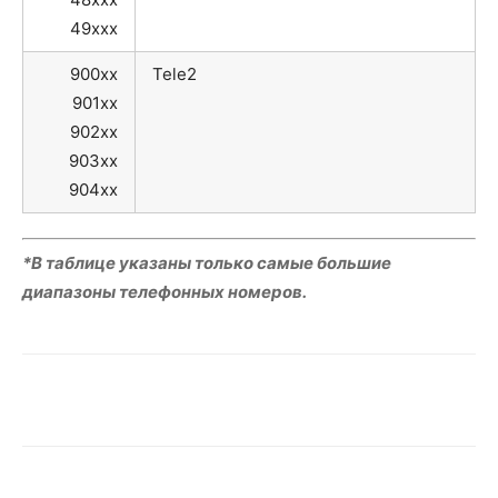
49xxx
900xx
Tele2
901xx
902xx
903xx
904xx
*В таблице указаны только самые большие
диапазоны телефонных номеров.
VK
Telegram
WhatsApp