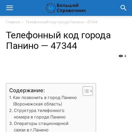
Главная
Телефонный код города Панино - 47344
Телефонный код города
Панино — 47344
4
VK
Telegram
WhatsApp
Vi
Содержание:
Как позвонить в город Панино
(Воронежская область)
Структура телефонного
номера в городе Панино
Операторы стационарной
связи в г.Панино