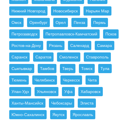
Нижний Новгород
Новосибирск
Нарьян Мар
Омск
Оренбург
Орел
Пенза
Пермь
Петрозаводск
Петропавловск-Камчатский
Псков
Ростов-на-Дону
Рязань
Салехард
Самара
Саранск
Саратов
Смоленск
Ставрополь
Сыктывкар
Тамбов
Тверь
Томск
Тула
Тюмень
Челябинск
Черкесск
Чита
Улан-Удэ
Ульяновск
Уфа
Хабаровск
Ханты-Мансийск
Чебоксары
Элиста
Южно-Сахалинск
Якутск
Ярославль