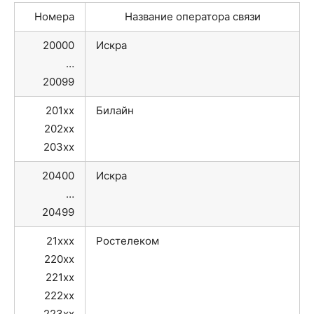
Номера
Название оператора связи
20000
Искра
…
20099
201xx
Билайн
202xx
203xx
20400
Искра
…
20499
21xxx
Ростелеком
220xx
221xx
222xx
223xx