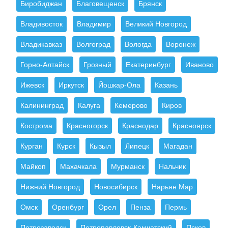
Биробиджан
Благовещенск
Брянск
Владивосток
Владимир
Великий Новгород
Владикавказ
Волгоград
Вологда
Воронеж
Горно-Алтайск
Грозный
Екатеринбург
Иваново
Ижевск
Иркутск
Йошкар-Ола
Казань
Калининград
Калуга
Кемерово
Киров
Кострома
Красногорск
Краснодар
Красноярск
Курган
Курск
Кызыл
Липецк
Магадан
Майкоп
Махачкала
Мурманск
Нальчик
Нижний Новгород
Новосибирск
Нарьян Мар
Омск
Оренбург
Орел
Пенза
Пермь
Петрозаводск
Петропавловск-Камчатский
Псков