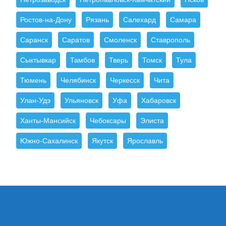
Ростов-на-Дону
Рязань
Салехард
Самара
Саранск
Саратов
Смоленск
Ставрополь
Сыктывкар
Тамбов
Тверь
Томск
Тула
Тюмень
Челябинск
Черкесск
Чита
Улан-Удэ
Ульяновск
Уфа
Хабаровск
Ханты-Мансийск
Чебоксары
Элиста
Южно-Сахалинск
Якутск
Ярославль