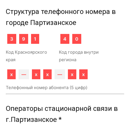
Структура телефонного номера в
городе Партизанское
3
9
1
4
0
Код Красноярского
Код города внутри
края
региона
x
—
x
x
—
x
x
Телефонный номер абонента (5 цифр)
Операторы стационарной связи в
г.Партизанское *