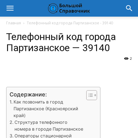
Главная
Телефонный код города Партизанское - 39140
Телефонный код города
Партизанское — 39140
2
VK
Telegram
WhatsApp
Vi
Содержание:
Как позвонить в город
Партизанское (Красноярский
край)
Структура телефонного
номера в городе Партизанское
Операторы стационарной