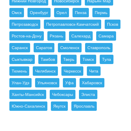
Нижний Новгород
Новосибирск
Нарьян Мар
Омск
Оренбург
Орел
Пенза
Пермь
Петрозаводск
Петропавловск-Камчатский
Псков
Ростов-на-Дону
Рязань
Салехард
Самара
Саранск
Саратов
Смоленск
Ставрополь
Сыктывкар
Тамбов
Тверь
Томск
Тула
Тюмень
Челябинск
Черкесск
Чита
Улан-Удэ
Ульяновск
Уфа
Хабаровск
Ханты-Мансийск
Чебоксары
Элиста
Южно-Сахалинск
Якутск
Ярославль