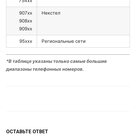
754xx
907xx
Некстел
908xx
909xx
95xxx
Региональные сети
*В таблице указаны только самые большие
диапазоны телефонных номеров.
VK
Telegram
WhatsApp
ОСТАВЬТЕ ОТВЕТ