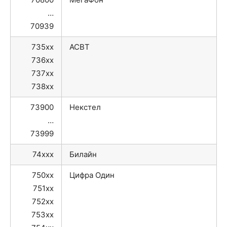
…
70939
735xx
АСВТ
736xx
737xx
738xx
73900
Некстел
…
73999
74xxx
Билайн
750xx
Цифра Один
751xx
752xx
753xx