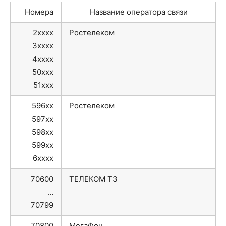
Номера
Название оператора связи
2xxxx
Ростелеком
3xxxx
4xxxx
50xxx
51xxx
596xx
Ростелеком
597xx
598xx
599xx
6xxxx
70600
ТЕЛЕКОМ ТЗ
…
70799
70800
МегаФон