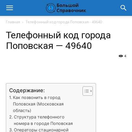
Главная
Телефонный код города Поповская - 49640
Телефонный код города
Поповская — 49640
4
VK
Telegram
WhatsApp
Vi
Содержание:
Как позвонить в город
Поповская (Московская
область)
Структура телефонного
номера в городе Поповская
Операторы стационарной