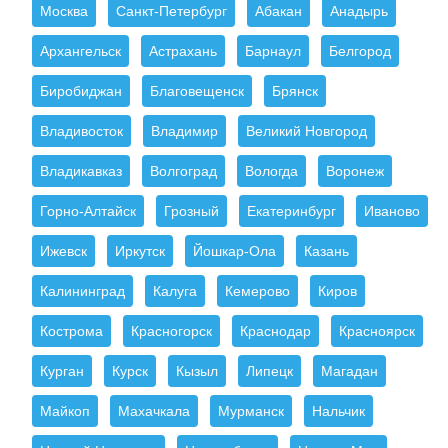
Москва
Санкт-Петербург
Абакан
Анадырь
Архангельск
Астрахань
Барнаул
Белгород
Биробиджан
Благовещенск
Брянск
Владивосток
Владимир
Великий Новгород
Владикавказ
Волгоград
Вологда
Воронеж
Горно-Алтайск
Грозный
Екатеринбург
Иваново
Ижевск
Иркутск
Йошкар-Ола
Казань
Калининград
Калуга
Кемерово
Киров
Кострома
Красногорск
Краснодар
Красноярск
Курган
Курск
Кызыл
Липецк
Магадан
Майкоп
Махачкала
Мурманск
Нальчик