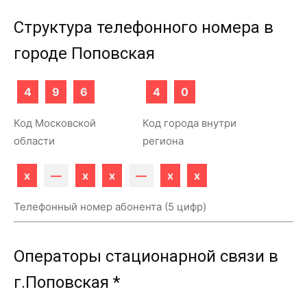
Структура телефонного номера в
городе Поповская
4
9
6
4
0
Код Московской
Код города внутри
области
региона
x
—
x
x
—
x
x
Телефонный номер абонента (5 цифр)
Операторы стационарной связи в
г.Поповская *