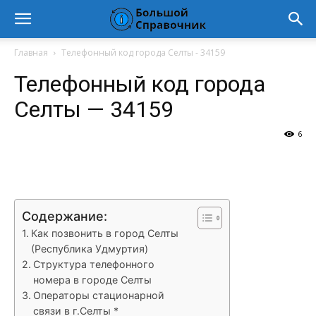
Главная
Телефонный код города Селты - 34159
Телефонный код города
Селты — 34159
6
VK
Telegram
WhatsApp
Vi
Содержание:
Как позвонить в город Селты
(Республика Удмуртия)
Структура телефонного
номера в городе Селты
Операторы стационарной
связи в г.Селты *