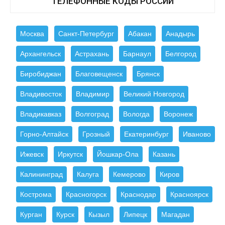
ТЕЛЕФОННЫЕ КОДЫ РОССИИ
Москва
Санкт-Петербург
Абакан
Анадырь
Архангельск
Астрахань
Барнаул
Белгород
Биробиджан
Благовещенск
Брянск
Владивосток
Владимир
Великий Новгород
Владикавказ
Волгоград
Вологда
Воронеж
Горно-Алтайск
Грозный
Екатеринбург
Иваново
Ижевск
Иркутск
Йошкар-Ола
Казань
Калининград
Калуга
Кемерово
Киров
Кострома
Красногорск
Краснодар
Красноярск
Курган
Курск
Кызыл
Липецк
Магадан