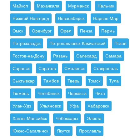
Майкоп
Махачкала
Мурманск
Нальчик
Нижний Новгород
Новосибирск
Нарьян Мар
Омск
Оренбург
Орел
Пенза
Пермь
Петрозаводск
Петропавловск-Камчатский
Псков
Ростов-на-Дону
Рязань
Салехард
Самара
Саранск
Саратов
Смоленск
Ставрополь
Сыктывкар
Тамбов
Тверь
Томск
Тула
Тюмень
Челябинск
Черкесск
Чита
Улан-Удэ
Ульяновск
Уфа
Хабаровск
Ханты-Мансийск
Чебоксары
Элиста
Южно-Сахалинск
Якутск
Ярославль