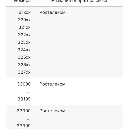
Номера
Название оператора связи
31xxx
Ростелеком
320xx
321xx
322xx
323xx
324xx
325xx
326xx
327xx
33000
Ростелеком
…
33199
33300
Ростелеком
…
33399