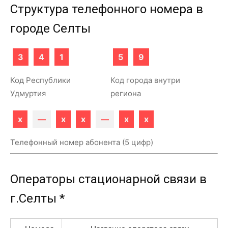
Структура телефонного номера в
городе Селты
3
4
1
5
9
Код Республики
Код города внутри
Удмуртия
региона
x
—
x
x
—
x
x
Телефонный номер абонента (5 цифр)
Операторы стационарной связи в
г.Селты *