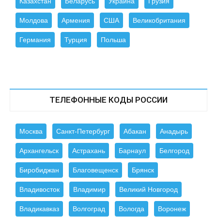
Казахстан
Беларусь
Украина
Грузия
Молдова
Армения
США
Великобритания
Германия
Турция
Польша
ТЕЛЕФОННЫЕ КОДЫ РОССИИ
Москва
Санкт-Петербург
Абакан
Анадырь
Архангельск
Астрахань
Барнаул
Белгород
Биробиджан
Благовещенск
Брянск
Владивосток
Владимир
Великий Новгород
Владикавказ
Волгоград
Вологда
Воронеж