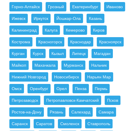
Горно-Алтайск
Грозный
Екатеринбург
Иваново
Ижевск
Иркутск
Йошкар-Ола
Казань
Калининград
Калуга
Кемерово
Киров
Кострома
Красногорск
Краснодар
Красноярск
Курган
Курск
Кызыл
Липецк
Магадан
Майкоп
Махачкала
Мурманск
Нальчик
Нижний Новгород
Новосибирск
Нарьян Мар
Омск
Оренбург
Орел
Пенза
Пермь
Петрозаводск
Петропавловск-Камчатский
Псков
Ростов-на-Дону
Рязань
Салехард
Самара
Саранск
Саратов
Смоленск
Ставрополь