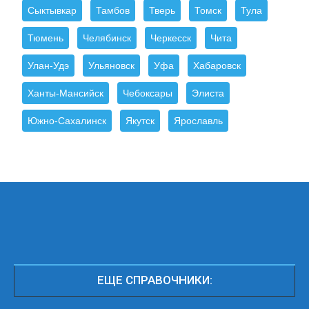
Сыктывкар
Тамбов
Тверь
Томск
Тула
Тюмень
Челябинск
Черкесск
Чита
Улан-Удэ
Ульяновск
Уфа
Хабаровск
Ханты-Мансийск
Чебоксары
Элиста
Южно-Сахалинск
Якутск
Ярославль
ЕЩЕ СПРАВОЧНИКИ: