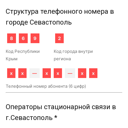
Структура телефонного номера в
городе Севастополь
8
6
9
2
Код Республики
Код города внутри
Крым
региона
x
x
—
x
x
—
x
x
Телефонный номер абонента (6 цифр)
Операторы стационарной связи в
г.Севастополь *