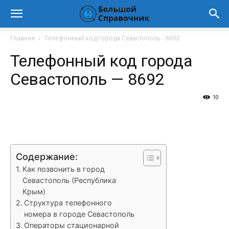
Главная
Телефонный код города Севастополь - 8692
Телефонный код города
Севастополь — 8692
10
VK
Telegram
WhatsApp
Vi
Содержание:
Как позвонить в город
Севастополь (Республика
Крым)
Структура телефонного
номера в городе Севастополь
Операторы стационарной