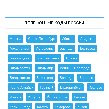
ТЕЛЕФОННЫЕ КОДЫ РОССИИ
Москва
Санкт-Петербург
Абакан
Анадырь
Архангельск
Астрахань
Барнаул
Белгород
Биробиджан
Благовещенск
Брянск
Владивосток
Владимир
Великий Новгород
Владикавказ
Волгоград
Вологда
Воронеж
Горно-Алтайск
Грозный
Екатеринбург
Иваново
Ижевск
Иркутск
Йошкар-Ола
Казань
Калининград
Калуга
Кемерово
Киров