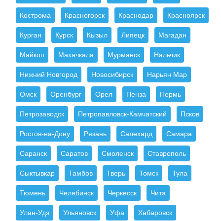
Кострома
Красногорск
Краснодар
Красноярск
Курган
Курск
Кызыл
Липецк
Магадан
Майкоп
Махачкала
Мурманск
Нальчик
Нижний Новгород
Новосибирск
Нарьян Мар
Омск
Оренбург
Орел
Пенза
Пермь
Петрозаводск
Петропавловск-Камчатский
Псков
Ростов-на-Дону
Рязань
Салехард
Самара
Саранск
Саратов
Смоленск
Ставрополь
Сыктывкар
Тамбов
Тверь
Томск
Тула
Тюмень
Челябинск
Черкесск
Чита
Улан-Удэ
Ульяновск
Уфа
Хабаровск