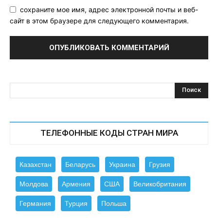
сохраните мое имя, адрес электронной почты и веб-
сайт в этом браузере для следующего комментария.
ТЕЛЕФОННЫЕ КОДЫ СТРАН МИРА
Казахстан
Беларусь
Украина
Грузия
Молдова
Армения
США
Великобритания
Германия
Турция
Польша