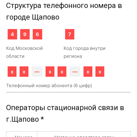
Структура телефонного номера в
городе Щапово
4
9
6
7
Код Московской
Код города внутри
области
региона
x
x
—
x
x
—
x
x
Телефонный номер абонента (6 цифр)
Операторы стационарной связи в
г.Щапово *