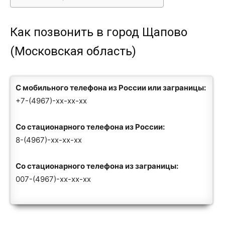
Как позвонить в город Щапово
(Московская область)
С мобильного телефона из России или заграницы:
+7-(4967)-xx-xx-xx
Со стационарного телефона из России:
8-(4967)-xx-xx-xx
Со стационарного телефона из заграницы:
007-(4967)-xx-xx-xx