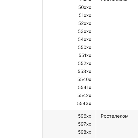
50xxx
51xxx
52xxx
53xxx
54xxx
550xx
551xx
552xx
553xx
5540x
5541x
5542x
5543x
596xx
Ростелеком
597xx
598xx