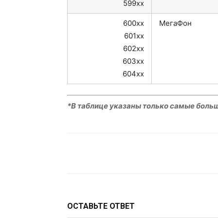
599xx
600xx
МегаФон
601xx
602xx
603xx
604xx
*В таблице указаны только самые боль
VK
Telegram
W
ОСТАВЬТЕ ОТВЕТ