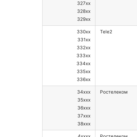
327xx
328xx
329xx
330xx
Tele2
331xx
332xx
333xx
334xx
335xx
336xx
34xxx
Ростелеком
35xxx
36xxx
37xxx
38xxx
4xxxx
Ростелеком