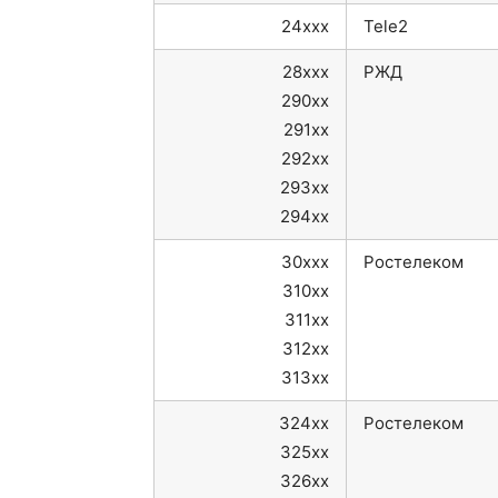
24xxx
Tele2
28xxx
РЖД
290xx
291xx
292xx
293xx
294xx
30xxx
Ростелеком
310xx
311xx
312xx
313xx
324xx
Ростелеком
325xx
326xx