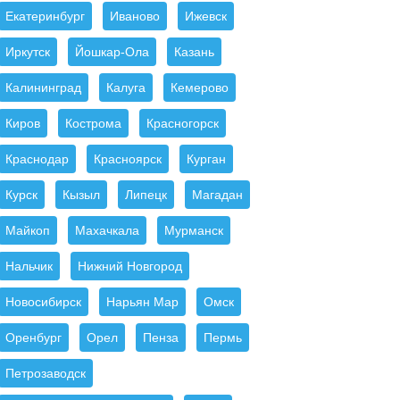
Екатеринбург
Иваново
Ижевск
Иркутск
Йошкар-Ола
Казань
Калининград
Калуга
Кемерово
Киров
Кострома
Красногорск
Краснодар
Красноярск
Курган
Курск
Кызыл
Липецк
Магадан
Майкоп
Махачкала
Мурманск
Нальчик
Нижний Новгород
Новосибирск
Нарьян Мар
Омск
Оренбург
Орел
Пенза
Пермь
Петрозаводск