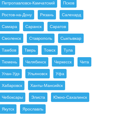
Петропавловск-Камчатский
Псков
Ростов-на-Дону
Рязань
Салехард
Самара
Саранск
Саратов
Смоленск
Ставрополь
Сыктывкар
Тамбов
Тверь
Томск
Тула
Тюмень
Челябинск
Черкесск
Чита
Улан-Удэ
Ульяновск
Уфа
Хабаровск
Ханты-Мансийск
Чебоксары
Элиста
Южно-Сахалинск
Якутск
Ярославль