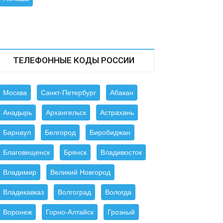
ТЕЛЕФОННЫЕ КОДЫ РОССИИ
Москва
Санкт-Петербург
Абакан
Анадырь
Архангельск
Астрахань
Барнаул
Белгород
Биробиджан
Благовещенск
Брянск
Владивосток
Владимир
Великий Новгород
Владикавказ
Волгоград
Вологда
Воронеж
Горно-Алтайск
Грозный