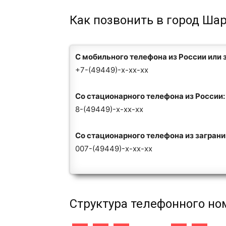
Как позвонить в город Шар
С мобильного телефона из России или 
+7-(49449)-x-xx-xx
Со стационарного телефона из России:
8-(49449)-x-xx-xx
Со стационарного телефона из загран
007-(49449)-x-xx-xx
Структура телефонного но