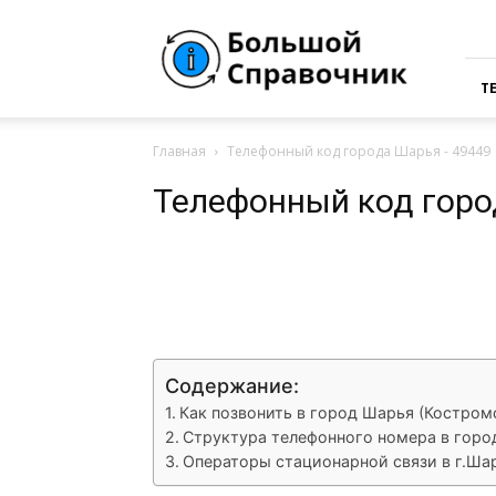
Большая
Справочная
России
Т
Главная
Телефонный код города Шарья - 49449
Телефонный код горо
VK
Telegram
What
Содержание:
Как позвонить в город Шарья (Костром
Структура телефонного номера в горо
Операторы стационарной связи в г.Шар