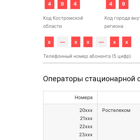
4
9
4
4
9
Код Костромской
Код города вну
области
региона
x
—
x
x
—
x
x
Телефонный номер абонента (5 цифр)
Операторы стационарной с
Номера
20xxx
Ростелеком
21xxx
22xxx
23xxx