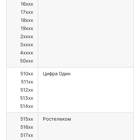
16xxx
17xxx
18xxx
19xxx
2xxxx
3xxxx
4xxxx
50xxx
510xx
Цифра Один
511xx
512xx
513xx
514xx
515xx
Ростелеком
516xx
517xx