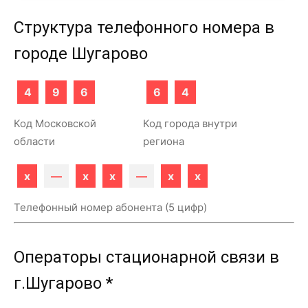
Структура телефонного номера в
городе Шугарово
4
9
6
6
4
Код Московской
Код города внутри
области
региона
x
—
x
x
—
x
x
Телефонный номер абонента (5 цифр)
Операторы стационарной связи в
г.Шугарово *