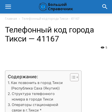
Главная
Телефонный код города Тикси - 41167
Телефонный код города
Тикси — 41167
5
VK
Telegram
WhatsApp
Vi
Содержание:
Как позвонить в город Тикси
(Республика Саха (Якутия))
Структура телефонного
номера в городе Тикси
Операторы стационарной
связи в г.Тикси *