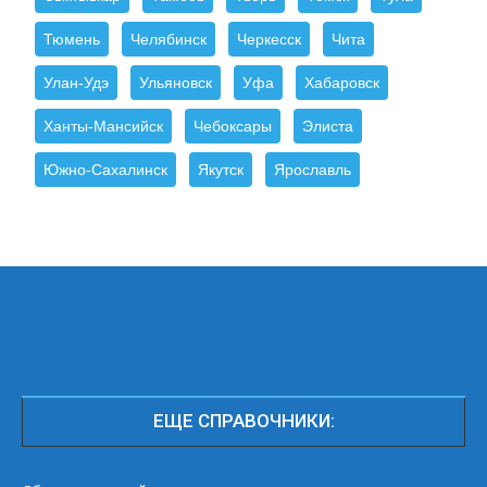
Тюмень
Челябинск
Черкесск
Чита
Улан-Удэ
Ульяновск
Уфа
Хабаровск
Ханты-Мансийск
Чебоксары
Элиста
Южно-Сахалинск
Якутск
Ярославль
ЕЩЕ СПРАВОЧНИКИ: