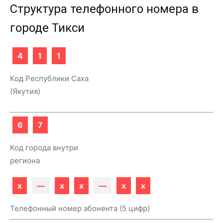
Структура телефонного номера в
городе Тикси
4
1
1
Код Республики Саха
(Якутия)
6
7
Код города внутри
региона
x
—
x
x
—
x
x
Телефонный номер абонента (5 цифр)