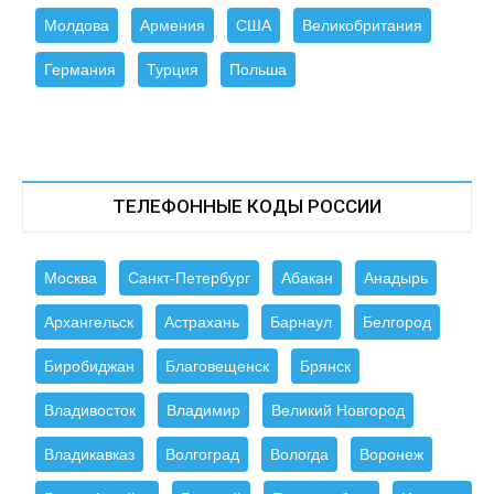
Молдова
Армения
США
Великобритания
Германия
Турция
Польша
ТЕЛЕФОННЫЕ КОДЫ РОССИИ
Москва
Санкт-Петербург
Абакан
Анадырь
Архангельск
Астрахань
Барнаул
Белгород
Биробиджан
Благовещенск
Брянск
Владивосток
Владимир
Великий Новгород
Владикавказ
Волгоград
Вологда
Воронеж