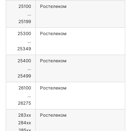
25100
Ростелеком
…
25199
25300
Ростелеком
…
25349
25400
Ростелеком
…
25499
26100
Ростелеком
…
26275
283xx
Ростелеком
284xx
285xx