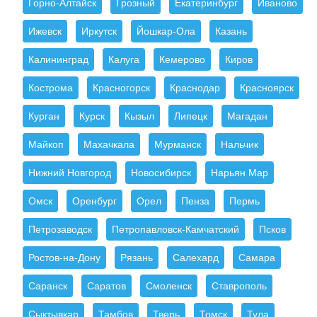
Горно-Алтайск
Грозный
Екатеринбург
Иваново
Ижевск
Иркутск
Йошкар-Ола
Казань
Калининград
Калуга
Кемерово
Киров
Кострома
Красногорск
Краснодар
Красноярск
Курган
Курск
Кызыл
Липецк
Магадан
Майкоп
Махачкала
Мурманск
Нальчик
Нижний Новгород
Новосибирск
Нарьян Мар
Омск
Оренбург
Орел
Пенза
Пермь
Петрозаводск
Петропавловск-Камчатский
Псков
Ростов-на-Дону
Рязань
Салехард
Самара
Саранск
Саратов
Смоленск
Ставрополь
Сыктывкар
Тамбов
Тверь
Томск
Тула