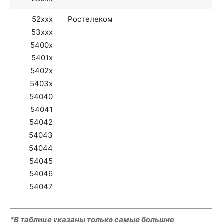
52xxx
Ростелеком
53xxx
5400x
5401x
5402x
5403x
54040
54041
54042
54043
54044
54045
54046
54047
*В таблице указаны только самые большие