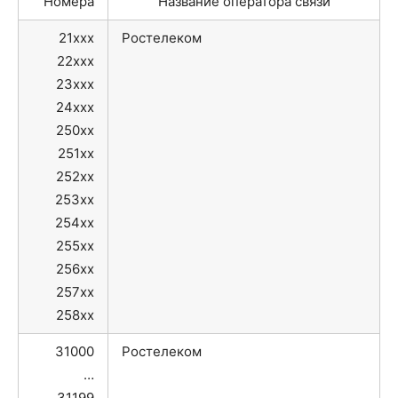
Номера
Название оператора связи
21xxx
Ростелеком
22xxx
23xxx
24xxx
250xx
251xx
252xx
253xx
254xx
255xx
256xx
257xx
258xx
31000
Ростелеком
…
31199