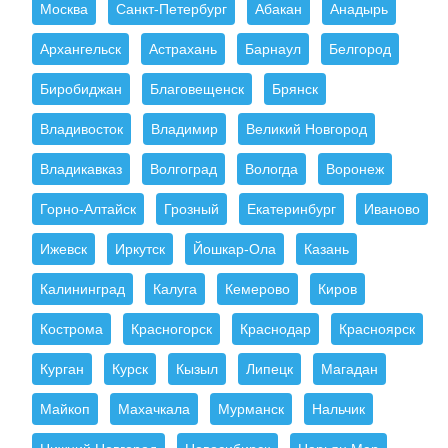
Москва
Санкт-Петербург
Абакан
Анадырь
Архангельск
Астрахань
Барнаул
Белгород
Биробиджан
Благовещенск
Брянск
Владивосток
Владимир
Великий Новгород
Владикавказ
Волгоград
Вологда
Воронеж
Горно-Алтайск
Грозный
Екатеринбург
Иваново
Ижевск
Иркутск
Йошкар-Ола
Казань
Калининград
Калуга
Кемерово
Киров
Кострома
Красногорск
Краснодар
Красноярск
Курган
Курск
Кызыл
Липецк
Магадан
Майкоп
Махачкала
Мурманск
Нальчик