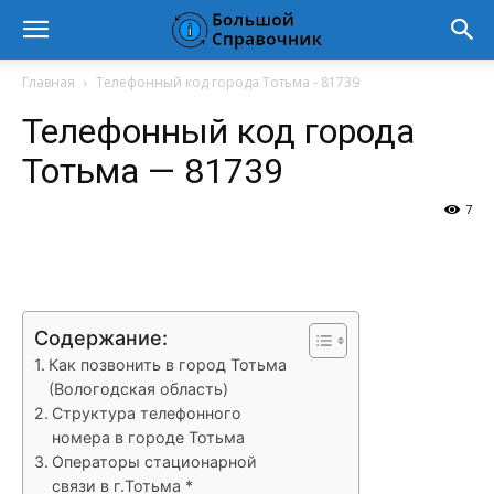
Главная
Телефонный код города Тотьма - 81739
Телефонный код города
Тотьма — 81739
7
VK
Telegram
WhatsApp
Vi
Содержание:
Как позвонить в город Тотьма
(Вологодская область)
Структура телефонного
номера в городе Тотьма
Операторы стационарной
связи в г.Тотьма *