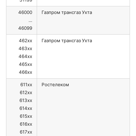
46000
Газпром трансгаз Ухта
…
46099
462xx
Газпром трансгаз Ухта
463xx
464xx
465xx
466xx
611xx
Ростелеком
612xx
613xx
614xx
615xx
616xx
617xx