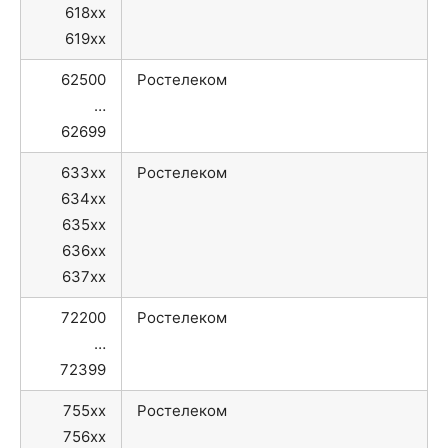
618xx
619xx
62500
Ростелеком
…
62699
633xx
Ростелеком
634xx
635xx
636xx
637xx
72200
Ростелеком
…
72399
755xx
Ростелеком
756xx