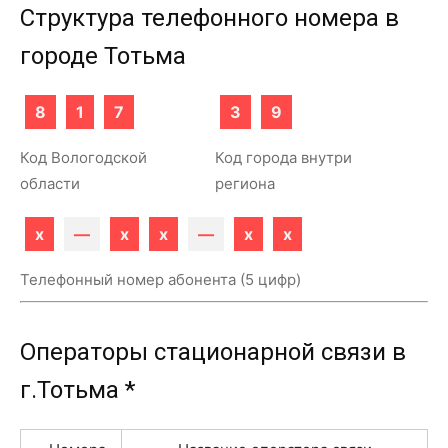
Структура телефонного номера в
городе Тотьма
8
1
7
3
9
Код Вологодской
Код города внутри
области
региона
x
—
x
x
—
x
x
Телефонный номер абонента (5 цифр)
Операторы стационарной связи в
г.Тотьма *