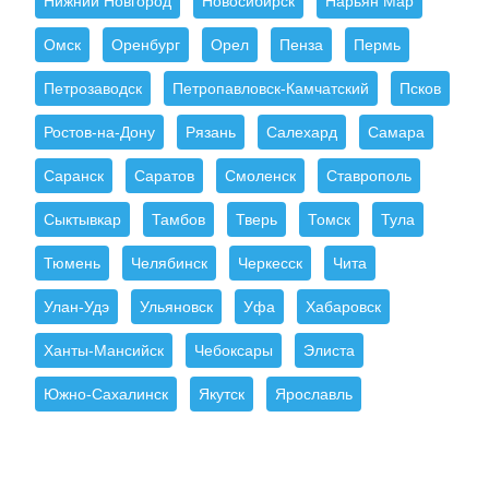
Нижний Новгород
Новосибирск
Нарьян Мар
Омск
Оренбург
Орел
Пенза
Пермь
Петрозаводск
Петропавловск-Камчатский
Псков
Ростов-на-Дону
Рязань
Салехард
Самара
Саранск
Саратов
Смоленск
Ставрополь
Сыктывкар
Тамбов
Тверь
Томск
Тула
Тюмень
Челябинск
Черкесск
Чита
Улан-Удэ
Ульяновск
Уфа
Хабаровск
Ханты-Мансийск
Чебоксары
Элиста
Южно-Сахалинск
Якутск
Ярославль