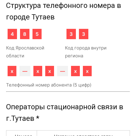
Структура телефонного номера в
городе Тутаев
4
8
5
3
3
Код Ярославской
Код города внутри
области
региона
x
—
x
x
—
x
x
Телефонный номер абонента (5 цифр)
Операторы стационарной связи в
г.Тутаев *