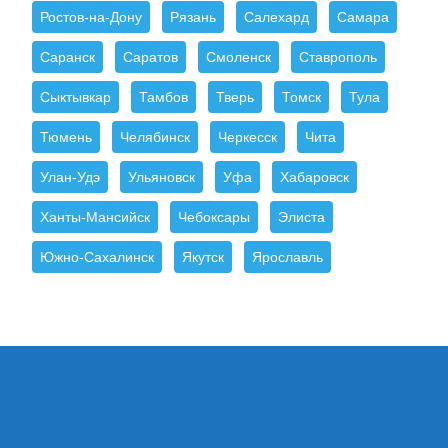
Ростов-на-Дону
Рязань
Салехард
Самара
Саранск
Саратов
Смоленск
Ставрополь
Сыктывкар
Тамбов
Тверь
Томск
Тула
Тюмень
Челябинск
Черкесск
Чита
Улан-Удэ
Ульяновск
Уфа
Хабаровск
Ханты-Мансийск
Чебоксары
Элиста
Южно-Сахалинск
Якутск
Ярославль