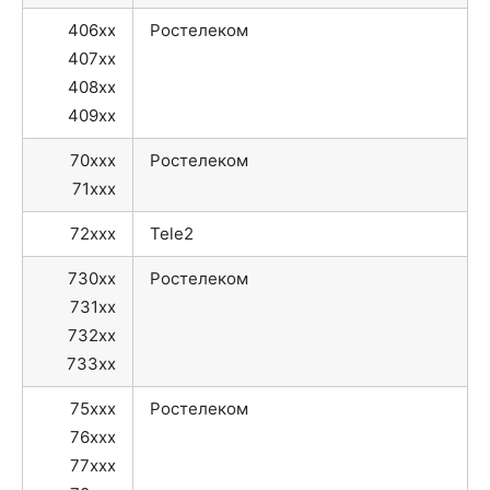
406xx
Ростелеком
407xx
408xx
409xx
70xxx
Ростелеком
71xxx
72xxx
Tele2
730xx
Ростелеком
731xx
732xx
733xx
75xxx
Ростелеком
76xxx
77xxx