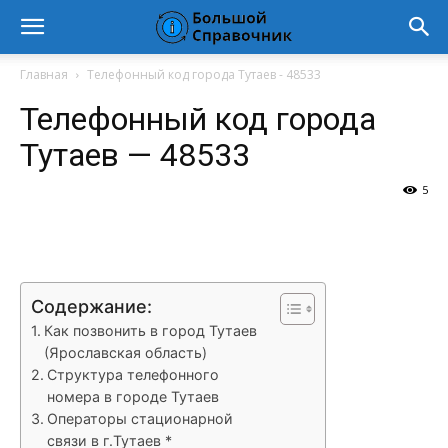
Главная
Телефонный код города Тутаев - 48533
Телефонный код города
Тутаев — 48533
5
VK
Telegram
WhatsApp
Vi
Содержание:
Как позвонить в город Тутаев
(Ярославская область)
Структура телефонного
номера в городе Тутаев
Операторы стационарной
связи в г.Тутаев *