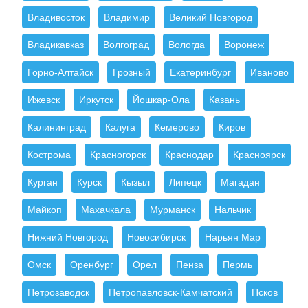
Владивосток
Владимир
Великий Новгород
Владикавказ
Волгоград
Вологда
Воронеж
Горно-Алтайск
Грозный
Екатеринбург
Иваново
Ижевск
Иркутск
Йошкар-Ола
Казань
Калининград
Калуга
Кемерово
Киров
Кострома
Красногорск
Краснодар
Красноярск
Курган
Курск
Кызыл
Липецк
Магадан
Майкоп
Махачкала
Мурманск
Нальчик
Нижний Новгород
Новосибирск
Нарьян Мар
Омск
Оренбург
Орел
Пенза
Пермь
Петрозаводск
Петропавловск-Камчатский
Псков