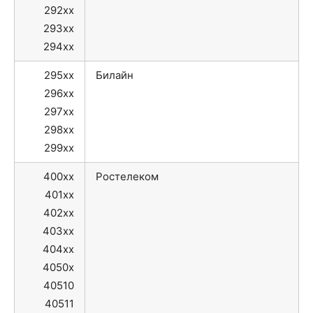
292xx
293xx
294xx
295xx
Билайн
296xx
297xx
298xx
299xx
400xx
Ростелеком
401xx
402xx
403xx
404xx
4050x
40510
40511