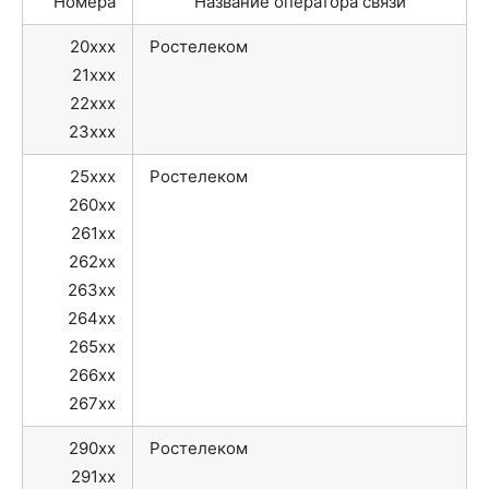
Номера
Название оператора связи
20xxx
Ростелеком
21xxx
22xxx
23xxx
25xxx
Ростелеком
260xx
261xx
262xx
263xx
264xx
265xx
266xx
267xx
290xx
Ростелеком
291xx