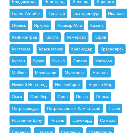
Владикавказ
Волгоград
Вологда
Воронеж
Горно-Алтайск
Грозный
Екатеринбург
Иваново
Ижевск
Иркутск
Йошкар-Ола
Казань
Калининград
Калуга
Кемерово
Киров
Кострома
Красногорск
Краснодар
Красноярск
Курган
Курск
Кызыл
Липецк
Магадан
Майкоп
Махачкала
Мурманск
Нальчик
Нижний Новгород
Новосибирск
Нарьян Мар
Омск
Оренбург
Орел
Пенза
Пермь
Петрозаводск
Петропавловск-Камчатский
Псков
Ростов-на-Дону
Рязань
Салехард
Самара
Саранск
Саратов
Смоленск
Ставрополь