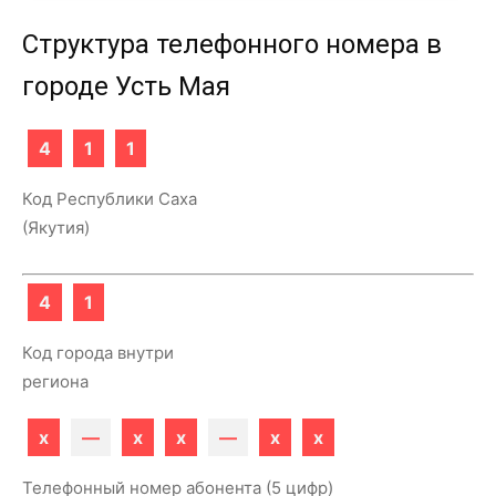
Структура телефонного номера в
городе Усть Мая
4
1
1
Код Республики Саха
(Якутия)
4
1
Код города внутри
региона
x
—
x
x
—
x
x
Телефонный номер абонента (5 цифр)