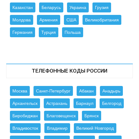
Казахстан
Беларусь
Украина
Грузия
Молдова
Армения
США
Великобритания
Германия
Турция
Польша
ТЕЛЕФОННЫЕ КОДЫ РОССИИ
Москва
Санкт-Петербург
Абакан
Анадырь
Архангельск
Астрахань
Барнаул
Белгород
Биробиджан
Благовещенск
Брянск
Владивосток
Владимир
Великий Новгород