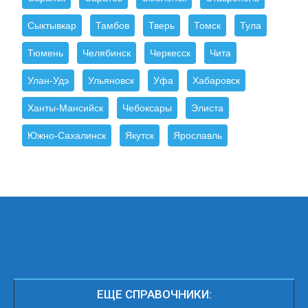
Сыктывкар
Тамбов
Тверь
Томск
Тула
Тюмень
Челябинск
Черкесск
Чита
Улан-Удэ
Ульяновск
Уфа
Хабаровск
Ханты-Мансийск
Чебоксары
Элиста
Южно-Сахалинск
Якутск
Ярославль
ЕЩЕ СПРАВОЧНИКИ: