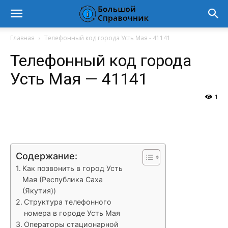
Главная
Телефонный код города Усть Мая - 41141
Телефонный код города
Усть Мая — 41141
1
VK
Telegram
WhatsApp
Vi
Содержание:
Как позвонить в город Усть
Мая (Республика Саха
(Якутия))
Структура телефонного
номера в городе Усть Мая
Операторы стационарной