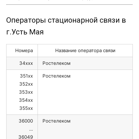
Операторы стационарной связи в
г.Усть Мая
Номера
Название оператора связи
34xxx
Ростелеком
351xx
Ростелеком
352xx
353xx
354xx
355xx
36000
Ростелеком
…
36049