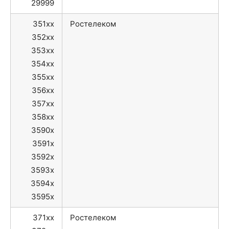
29999
351xx
Ростелеком
352xx
353xx
354xx
355xx
356xx
357xx
358xx
3590x
3591x
3592x
3593x
3594x
3595x
371xx
Ростелеком