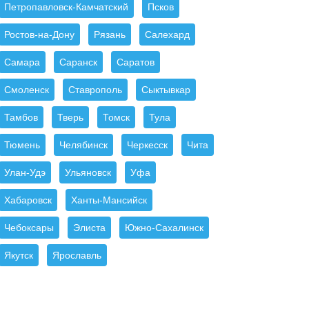
Петропавловск-Камчатский
Псков
Ростов-на-Дону
Рязань
Салехард
Самара
Саранск
Саратов
Смоленск
Ставрополь
Сыктывкар
Тамбов
Тверь
Томск
Тула
Тюмень
Челябинск
Черкесск
Чита
Улан-Удэ
Ульяновск
Уфа
Хабаровск
Ханты-Мансийск
Чебоксары
Элиста
Южно-Сахалинск
Якутск
Ярославль