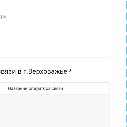
три
вязи в г.Верховажье *
Название оператора связи