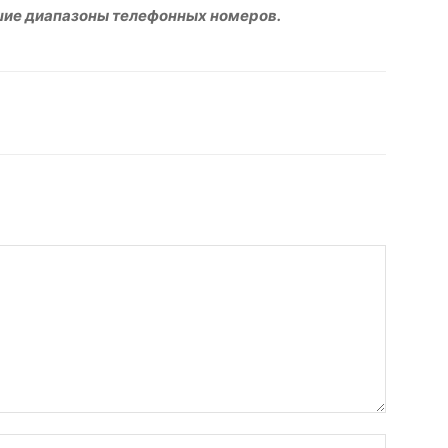
шие диапазоны телефонных номеров.
hatsApp
Facebook
Распечатать