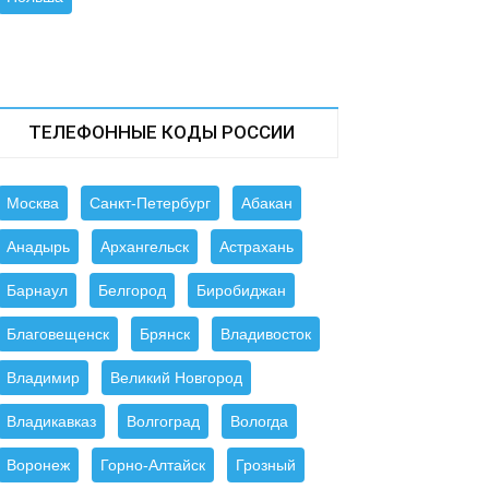
ТЕЛЕФОННЫЕ КОДЫ РОССИИ
Москва
Санкт-Петербург
Абакан
Анадырь
Архангельск
Астрахань
Барнаул
Белгород
Биробиджан
Благовещенск
Брянск
Владивосток
Владимир
Великий Новгород
Владикавказ
Волгоград
Вологда
Воронеж
Горно-Алтайск
Грозный