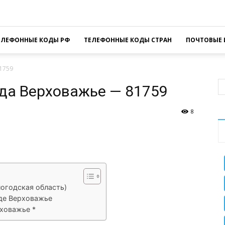
ЕЛЕФОННЫЕ КОДЫ РФ
ТЕЛЕФОННЫЕ КОДЫ СТРАН
ПОЧТОВЫЕ 
1759
да Верховажье — 81759
8
sApp
Facebook
Распечатать
логодская область)
де Верховажье
рховажье *