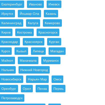
Екатеринбург
Иваново
Ижевск
Иркутск
Йошкар-Ола
Казань
Калининград
Калуга
Кемерово
Киров
Кострома
Красногорск
Краснодар
Красноярск
Курган
Курск
Кызыл
Липецк
Магадан
Майкоп
Махачкала
Мурманск
Нальчик
Нижний Новгород
Новосибирск
Нарьян Мар
Омск
Оренбург
Орел
Пенза
Пермь
Петрозаводск