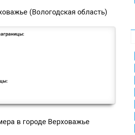
ховажье (Вологодская область)
заграницы:
ицы:
мера в городе Верховажье