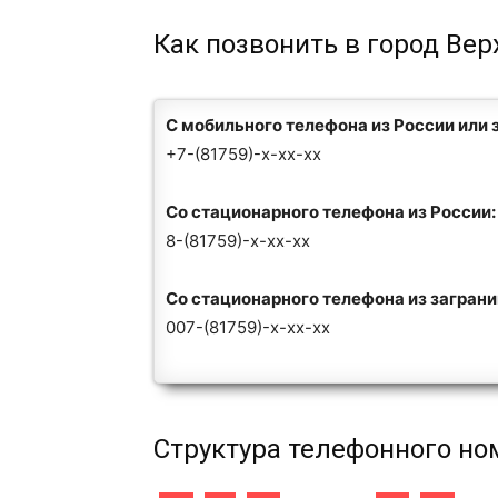
Как позвонить в город Вер
С мобильного телефона из России или 
+7-(81759)-x-xx-xx
Со стационарного телефона из России:
8-(81759)-x-xx-xx
Со стационарного телефона из загран
007-(81759)-x-xx-xx
Структура телефонного но