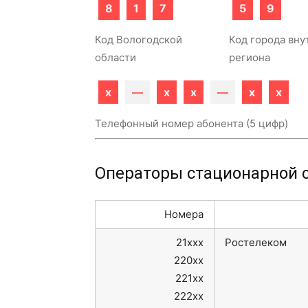
8
1
7
5
9
Код Вологодской
Код города вну
области
региона
x
—
x
x
—
x
x
Телефонный номер абонента (5 цифр)
Операторы стационарной с
Номера
21xxx
Ростелеком
220xx
221xx
222xx