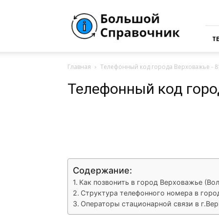
Большая
Справочная
России
Т
Главная
Телефонный код города Верховажье - 8
Телефонный код горо
VK
Telegram
What
Содержание:
Как позвонить в город Верховажье (Во
Структура телефонного номера в горо
Операторы стационарной связи в г.Ве