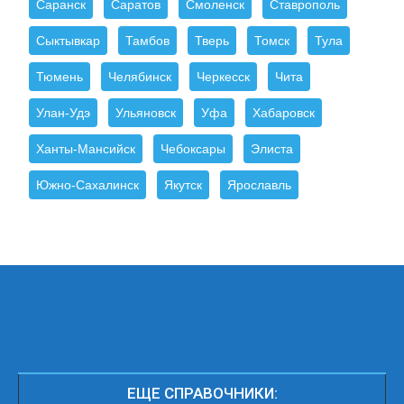
Саранск
Саратов
Смоленск
Ставрополь
Сыктывкар
Тамбов
Тверь
Томск
Тула
Тюмень
Челябинск
Черкесск
Чита
Улан-Удэ
Ульяновск
Уфа
Хабаровск
Ханты-Мансийск
Чебоксары
Элиста
Южно-Сахалинск
Якутск
Ярославль
ЕЩЕ СПРАВОЧНИКИ: