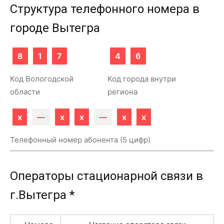
Структура телефонного номера в
городе Вытегра
8
1
7
4
6
Код Вологодской
Код города внутри
области
региона
x
—
x
x
—
x
x
Телефонный номер абонента (5 цифр)
Операторы стационарной связи в
г.Вытегра *