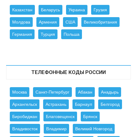
Казахстан
Беларусь
Украина
Грузия
Молдова
Армения
США
Великобритания
Германия
Турция
Польша
ТЕЛЕФОННЫЕ КОДЫ РОССИИ
Москва
Санкт-Петербург
Абакан
Анадырь
Архангельск
Астрахань
Барнаул
Белгород
Биробиджан
Благовещенск
Брянск
Владивосток
Владимир
Великий Новгород