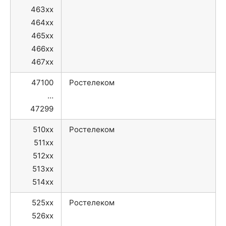
463xx
464xx
465xx
466xx
467xx
47100
Ростелеком
…
47299
510xx
Ростелеком
511xx
512xx
513xx
514xx
525xx
Ростелеком
526xx