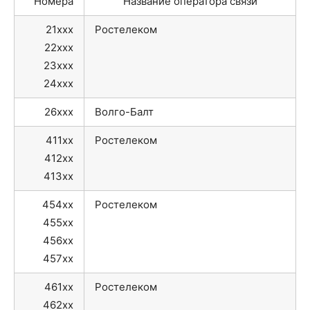
Номера
Название оператора связи
21xxx
Ростелеком
22xxx
23xxx
24xxx
26xxx
Волго-Балт
411xx
Ростелеком
412xx
413xx
454xx
Ростелеком
455xx
456xx
457xx
461xx
Ростелеком
462xx