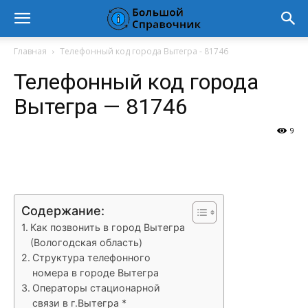
Главная
Телефонный код города Вытегра - 81746
Телефонный код города
Вытегра — 81746
9
VK
Telegram
WhatsApp
Vi
Содержание:
Как позвонить в город Вытегра
(Вологодская область)
Структура телефонного
номера в городе Вытегра
Операторы стационарной
связи в г.Вытегра *