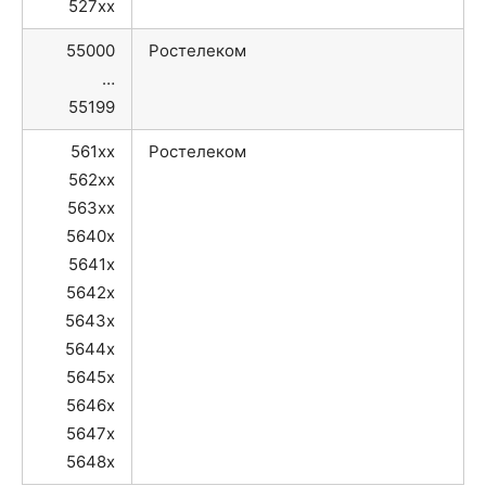
527xx
55000
Ростелеком
…
55199
561xx
Ростелеком
562xx
563xx
5640x
5641x
5642x
5643x
5644x
5645x
5646x
5647x
5648x