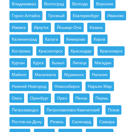
Владикавказ
Волгоград
Вологда
Воронеж
Горно-Алтайск
Грозный
Екатеринбург
Иваново
Ижевск
Иркутск
Йошкар-Ола
Казань
Калининград
Калуга
Кемерово
Киров
Кострома
Красногорск
Краснодар
Красноярск
Курган
Курск
Кызыл
Липецк
Магадан
Майкоп
Махачкала
Мурманск
Нальчик
Нижний Новгород
Новосибирск
Нарьян Мар
Омск
Оренбург
Орел
Пенза
Пермь
Петрозаводск
Петропавловск-Камчатский
Псков
Ростов-на-Дону
Рязань
Салехард
Самара