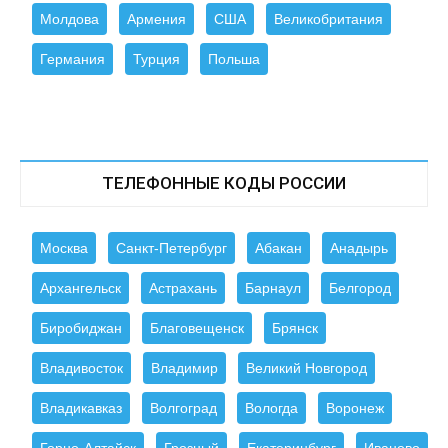
Молдова
Армения
США
Великобритания
Германия
Турция
Польша
ТЕЛЕФОННЫЕ КОДЫ РОССИИ
Москва
Санкт-Петербург
Абакан
Анадырь
Архангельск
Астрахань
Барнаул
Белгород
Биробиджан
Благовещенск
Брянск
Владивосток
Владимир
Великий Новгород
Владикавказ
Волгоград
Вологда
Воронеж
Горно-Алтайск
Грозный
Екатеринбург
Иваново