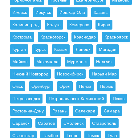
Ижевск
Иркутск
Йошкар-Ола
Казань
Калининград
Калуга
Кемерово
Киров
Кострома
Красногорск
Краснодар
Красноярск
Курган
Курск
Кызыл
Липецк
Магадан
Майкоп
Махачкала
Мурманск
Нальчик
Нижний Новгород
Новосибирск
Нарьян Мар
Омск
Оренбург
Орел
Пенза
Пермь
Петрозаводск
Петропавловск-Камчатский
Псков
Ростов-на-Дону
Рязань
Салехард
Самара
Саранск
Саратов
Смоленск
Ставрополь
Сыктывкар
Тамбов
Тверь
Томск
Тула