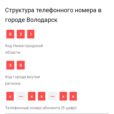
Структура телефонного номера в
городе Володарск
8
3
1
Код Нижегородской
области
3
6
Код города внутри
региона
x
—
x
x
—
x
x
Телефонный номер абонента (5 цифр)