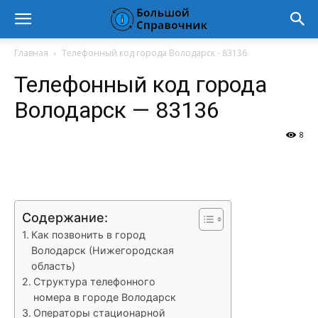
Главная
Телефонный код города Володарск - 83136
Телефонный код города
Володарск — 83136
8
VK
Telegram
WhatsApp
Vi
Содержание:
Как позвонить в город
Володарск (Нижегородская
область)
Структура телефонного
номера в городе Володарск
Операторы стационарной