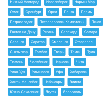
Нижний Новгород
Новосибирск
Нарьян Мар
Омск
Оренбург
Орел
Пенза
Пермь
Петрозаводск
Петропавловск-Камчатский
Псков
Ростов-на-Дону
Рязань
Салехард
Самара
Саранск
Саратов
Смоленск
Ставрополь
Сыктывкар
Тамбов
Тверь
Томск
Тула
Тюмень
Челябинск
Черкесск
Чита
Улан-Удэ
Ульяновск
Уфа
Хабаровск
Ханты-Мансийск
Чебоксары
Элиста
Южно-Сахалинск
Якутск
Ярославль