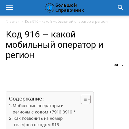
Главная
Код 916 – какой мобильный оператор и регион
Код 916 – какой
мобильный оператор и
регион
37
VK
Telegram
WhatsApp
Vi
Содержание:
Мобильные операторы и
регионы с кодом +7916 8916 *
Как позвонить на номер
телефона с кодом 916