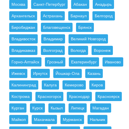
Москва
Санкт-Петербург
Абакан
Анадырь
Архангельск
Астрахань
Барнаул
Белгород
Биробиджан
Благовещенск
Брянск
Владивосток
Владимир
Великий Новгород
Владикавказ
Волгоград
Вологда
Воронеж
Горно-Алтайск
Грозный
Екатеринбург
Иваново
Ижевск
Иркутск
Йошкар-Ола
Казань
Калининград
Калуга
Кемерово
Киров
Кострома
Красногорск
Краснодар
Красноярск
Курган
Курск
Кызыл
Липецк
Магадан
Майкоп
Махачкала
Мурманск
Нальчик