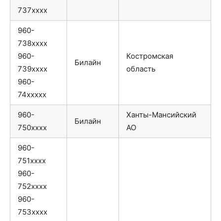
737xxxx
960-
738xxxx
960-
Костромская
Билайн
739xxxx
область
960-
74xxxxx
960-
Ханты-Мансийский
Билайн
750xxxx
АО
960-
751xxxx
960-
752xxxx
960-
753xxxx