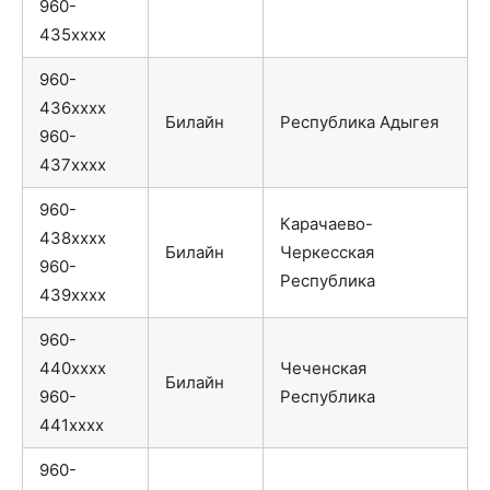
960-
435xxxx
960-
436xxxx
Билайн
Республика Адыгея
960-
437xxxx
960-
Карачаево-
438xxxx
Билайн
Черкесская
960-
Республика
439xxxx
960-
440xxxx
Чеченская
Билайн
960-
Республика
441xxxx
960-