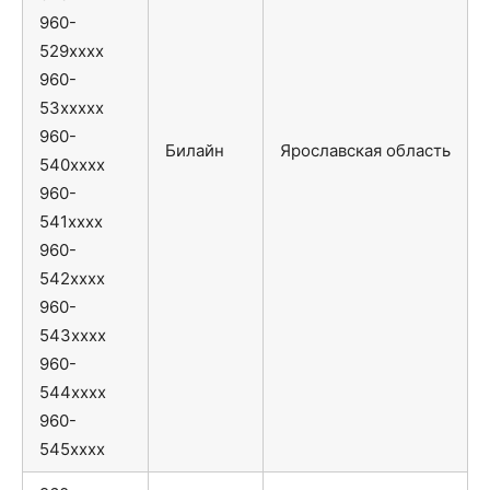
960-
529xxxx
960-
53xxxxx
960-
Билайн
Ярославская область
540xxxx
960-
541xxxx
960-
542xxxx
960-
543xxxx
960-
544xxxx
960-
545xxxx