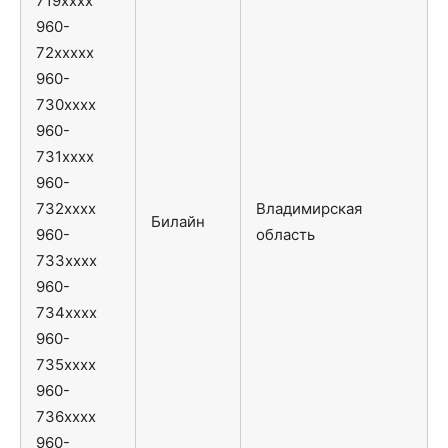
719xxxx
960-
72xxxxx
960-
730xxxx
960-
731xxxx
960-
732xxxx
Владимирская
Билайн
960-
область
733xxxx
960-
734xxxx
960-
735xxxx
960-
736xxxx
960-