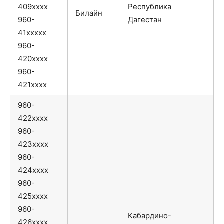
409xxxx
Республика
Билайн
960-
Дагестан
41xxxxx
960-
420xxxx
960-
421xxxx
960-
422xxxx
960-
423xxxx
960-
424xxxx
960-
425xxxx
960-
Кабардино-
426xxxx