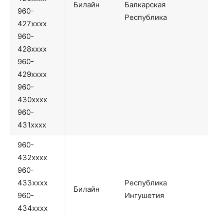
Билайн
Балкарская
960-
Республика
427xxxx
960-
428xxxx
960-
429xxxx
960-
430xxxx
960-
431xxxx
960-
432xxxx
960-
433xxxx
Республика
Билайн
960-
Ингушетия
434xxxx