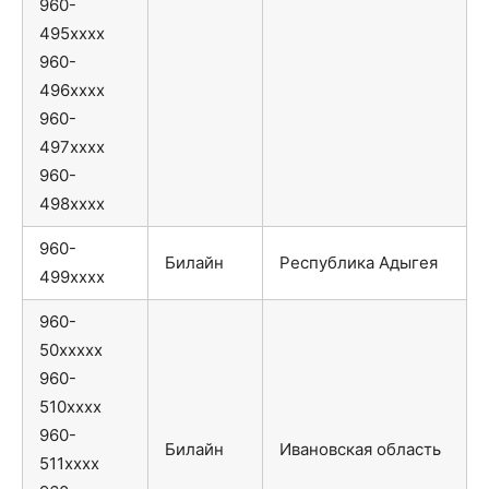
960-
495xxxx
960-
496xxxx
960-
497xxxx
960-
498xxxx
960-
Билайн
Республика Адыгея
499xxxx
960-
50xxxxx
960-
510xxxx
960-
Билайн
Ивановская область
511xxxx