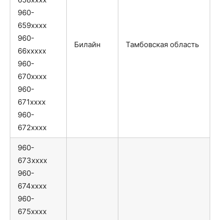
960-
659xxxx
960-
Билайн
Тамбовская область
66xxxxx
960-
670xxxx
960-
671xxxx
960-
672xxxx
960-
673xxxx
960-
674xxxx
960-
675xxxx