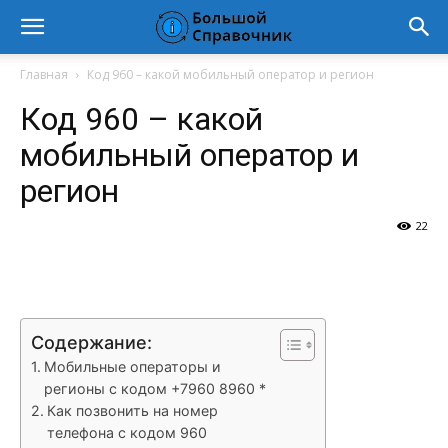
Главная
Код 960 – какой мобильный оператор и регион
Код 960 – какой
мобильный оператор и
регион
22
VK
Telegram
WhatsApp
Vi
Содержание:
Мобильные операторы и
регионы с кодом +7960 8960 *
Как позвонить на номер
телефона с кодом 960