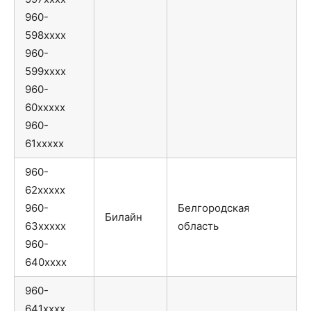
960-
598xxxx
960-
599xxxx
960-
60xxxxx
960-
61xxxxx
960-
62xxxxx
960-
Белгородская
Билайн
63xxxxx
область
960-
640xxxx
960-
641xxxx