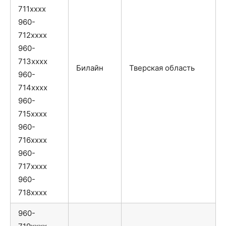
711xxxx
960-
712xxxx
960-
713xxxx
Билайн
Тверская область
960-
714xxxx
960-
715xxxx
960-
716xxxx
960-
717xxxx
960-
718xxxx
960-