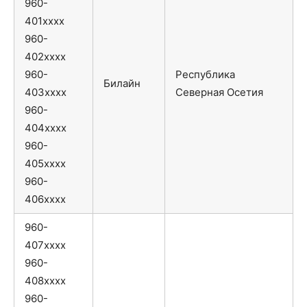
960-
401xxxx
960-
402xxxx
960-
Республика
Билайн
403xxxx
Северная Осетия
960-
404xxxx
960-
405xxxx
960-
406xxxx
960-
407xxxx
960-
408xxxx
960-