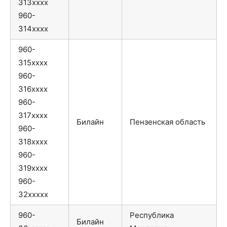
313xxxx
960-
314xxxx
960-
315xxxx
960-
316xxxx
960-
317xxxx
Билайн
Пензенская область
960-
318xxxx
960-
319xxxx
960-
32xxxxx
960-
Республика
Билайн